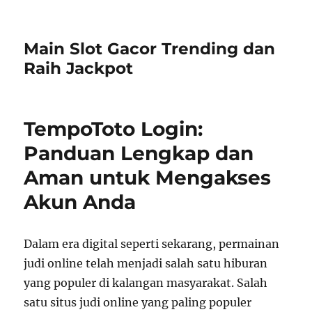
Main Slot Gacor Trending dan
Raih Jackpot
TempoToto Login:
Panduan Lengkap dan
Aman untuk Mengakses
Akun Anda
Dalam era digital seperti sekarang, permainan
judi online telah menjadi salah satu hiburan
yang populer di kalangan masyarakat. Salah
satu situs judi online yang paling populer