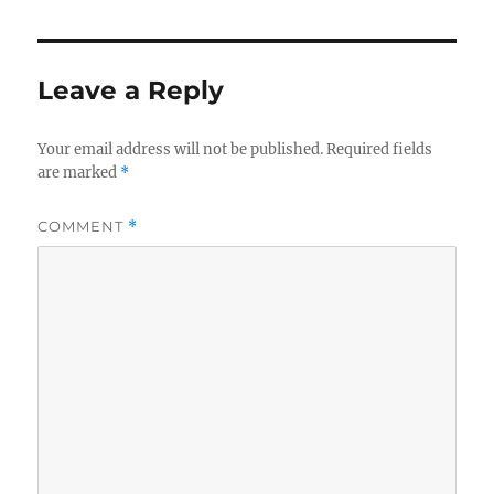
Leave a Reply
Your email address will not be published.
Required fields
are marked
*
COMMENT
*