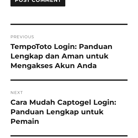
Post
PREVIOUS
navigation
TempoToto Login: Panduan
Previous
post:
Lengkap dan Aman untuk
Mengakses Akun Anda
NEXT
Cara Mudah Captogel Login:
Next
post:
Panduan Lengkap untuk
Pemain