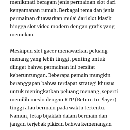
menikmati beragam jenis permainan slot dari
kenyamanan rumah. Berbagai tema dan jenis
permainan ditawarkan mulai dari slot klasik
hingga slot video modern dengan grafis yang
memukau.
Meskipun slot gacor menawarkan peluang
menang yang lebih tinggi, penting untuk
diingat bahwa permainan ini bersifat
keberuntungan. Beberapa pemain mungkin
beranggapan bahwa terdapat strategi khusus
untuk meningkatkan peluang menang, seperti
memilih mesin dengan RTP (Return to Player)
tinggi atau bermain pada waktu tertentu.
Namun, tetap bijaklah dalam bermain dan
jangan terjebak pikiran bahwa kemenangan