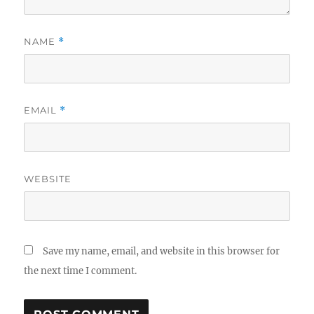
NAME
*
EMAIL
*
WEBSITE
Save my name, email, and website in this browser for
the next time I comment.