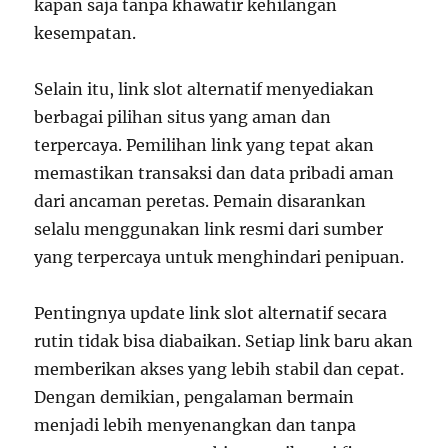
kapan saja tanpa khawatir kehilangan
kesempatan.
Selain itu, link slot alternatif menyediakan
berbagai pilihan situs yang aman dan
terpercaya. Pemilihan link yang tepat akan
memastikan transaksi dan data pribadi aman
dari ancaman peretas. Pemain disarankan
selalu menggunakan link resmi dari sumber
yang terpercaya untuk menghindari penipuan.
Pentingnya update link slot alternatif secara
rutin tidak bisa diabaikan. Setiap link baru akan
memberikan akses yang lebih stabil dan cepat.
Dengan demikian, pengalaman bermain
menjadi lebih menyenangkan dan tanpa