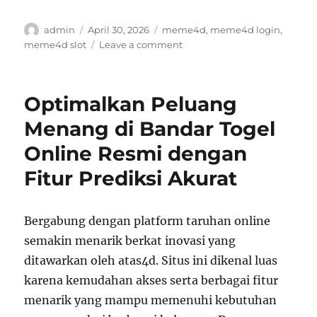
Author
Posted
Tags
admin
April 30, 2026
meme4d
,
meme4d login
,
on
on
meme4d slot
Leave a comment
Strategi
Ampuh
Toto
Optimalkan Peluang
Slot
Gacor
Menang di Bandar Togel
untuk
Online Resmi dengan
Meningkatkan
Peluang
Fitur Prediksi Akurat
Menang
Secara
Konsisten
Bergabung dengan platform taruhan online
semakin menarik berkat inovasi yang
ditawarkan oleh atas4d. Situs ini dikenal luas
karena kemudahan akses serta berbagai fitur
menarik yang mampu memenuhi kebutuhan