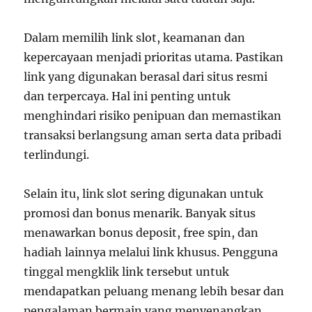
Dalam memilih link slot, keamanan dan
kepercayaan menjadi prioritas utama. Pastikan
link yang digunakan berasal dari situs resmi
dan terpercaya. Hal ini penting untuk
menghindari risiko penipuan dan memastikan
transaksi berlangsung aman serta data pribadi
terlindungi.
Selain itu, link slot sering digunakan untuk
promosi dan bonus menarik. Banyak situs
menawarkan bonus deposit, free spin, dan
hadiah lainnya melalui link khusus. Pengguna
tinggal mengklik link tersebut untuk
mendapatkan peluang menang lebih besar dan
pengalaman bermain yang menyenangkan.