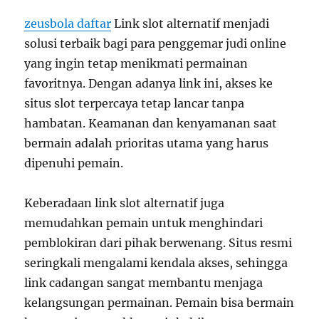
Terbaru
2026
zeusbola daftar
Link slot alternatif menjadi
solusi terbaik bagi para penggemar judi online
yang ingin tetap menikmati permainan
favoritnya. Dengan adanya link ini, akses ke
situs slot terpercaya tetap lancar tanpa
hambatan. Keamanan dan kenyamanan saat
bermain adalah prioritas utama yang harus
dipenuhi pemain.
Keberadaan link slot alternatif juga
memudahkan pemain untuk menghindari
pemblokiran dari pihak berwenang. Situs resmi
seringkali mengalami kendala akses, sehingga
link cadangan sangat membantu menjaga
kelangsungan permainan. Pemain bisa bermain