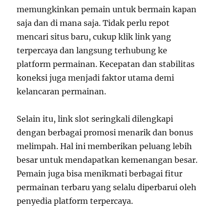
memungkinkan pemain untuk bermain kapan
saja dan di mana saja. Tidak perlu repot
mencari situs baru, cukup klik link yang
terpercaya dan langsung terhubung ke
platform permainan. Kecepatan dan stabilitas
koneksi juga menjadi faktor utama demi
kelancaran permainan.
Selain itu, link slot seringkali dilengkapi
dengan berbagai promosi menarik dan bonus
melimpah. Hal ini memberikan peluang lebih
besar untuk mendapatkan kemenangan besar.
Pemain juga bisa menikmati berbagai fitur
permainan terbaru yang selalu diperbarui oleh
penyedia platform terpercaya.