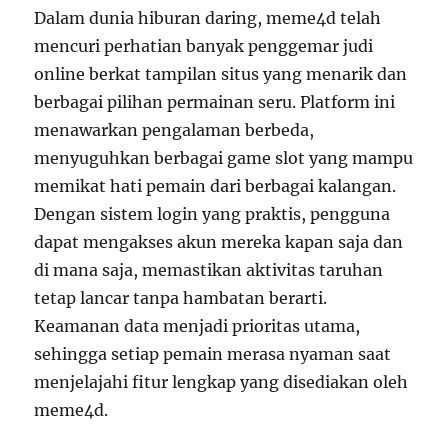
Dalam dunia hiburan daring, meme4d telah
mencuri perhatian banyak penggemar judi
online berkat tampilan situs yang menarik dan
berbagai pilihan permainan seru. Platform ini
menawarkan pengalaman berbeda,
menyuguhkan berbagai game slot yang mampu
memikat hati pemain dari berbagai kalangan.
Dengan sistem login yang praktis, pengguna
dapat mengakses akun mereka kapan saja dan
di mana saja, memastikan aktivitas taruhan
tetap lancar tanpa hambatan berarti.
Keamanan data menjadi prioritas utama,
sehingga setiap pemain merasa nyaman saat
menjelajahi fitur lengkap yang disediakan oleh
meme4d.