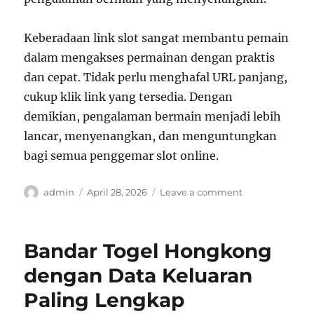
Keberadaan link slot sangat membantu pemain
dalam mengakses permainan dengan praktis
dan cepat. Tidak perlu menghafal URL panjang,
cukup klik link yang tersedia. Dengan
demikian, pengalaman bermain menjadi lebih
lancar, menyenangkan, dan menguntungkan
bagi semua penggemar slot online.
Author
Posted
on
admin
April 28, 2026
Leave a comment
on
Situs
Slot
Gacor
Bandar Togel Hongkong
Resmi
Terpopuler
dengan Data Keluaran
dengan
Paling Lengkap
Jackpot
Besar