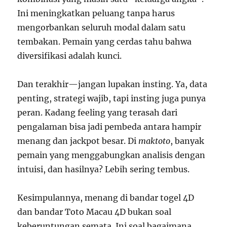
Ini meningkatkan peluang tanpa harus
mengorbankan seluruh modal dalam satu
tembakan. Pemain yang cerdas tahu bahwa
diversifikasi adalah kunci.
Dan terakhir—jangan lupakan insting. Ya, data
penting, strategi wajib, tapi insting juga punya
peran. Kadang feeling yang terasah dari
pengalaman bisa jadi pembeda antara hampir
menang dan jackpot besar. Di
maktoto
, banyak
pemain yang menggabungkan analisis dengan
intuisi, dan hasilnya? Lebih sering tembus.
Kesimpulannya, menang di bandar togel 4D
dan bandar Toto Macau 4D bukan soal
keberuntungan semata. Ini soal bagaimana