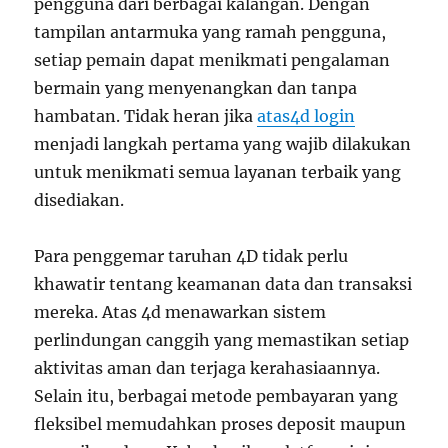
pengguna dari berbagai kalangan. Dengan
tampilan antarmuka yang ramah pengguna,
setiap pemain dapat menikmati pengalaman
bermain yang menyenangkan dan tanpa
hambatan. Tidak heran jika
atas4d login
menjadi langkah pertama yang wajib dilakukan
untuk menikmati semua layanan terbaik yang
disediakan.
Para penggemar taruhan 4D tidak perlu
khawatir tentang keamanan data dan transaksi
mereka. Atas 4d menawarkan sistem
perlindungan canggih yang memastikan setiap
aktivitas aman dan terjaga kerahasiaannya.
Selain itu, berbagai metode pembayaran yang
fleksibel memudahkan proses deposit maupun