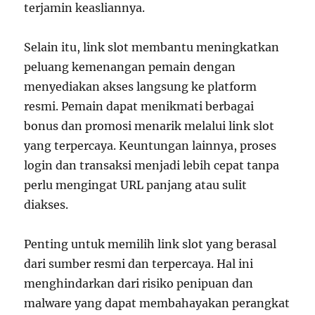
terjamin keasliannya.
Selain itu, link slot membantu meningkatkan
peluang kemenangan pemain dengan
menyediakan akses langsung ke platform
resmi. Pemain dapat menikmati berbagai
bonus dan promosi menarik melalui link slot
yang terpercaya. Keuntungan lainnya, proses
login dan transaksi menjadi lebih cepat tanpa
perlu mengingat URL panjang atau sulit
diakses.
Penting untuk memilih link slot yang berasal
dari sumber resmi dan terpercaya. Hal ini
menghindarkan dari risiko penipuan dan
malware yang dapat membahayakan perangkat