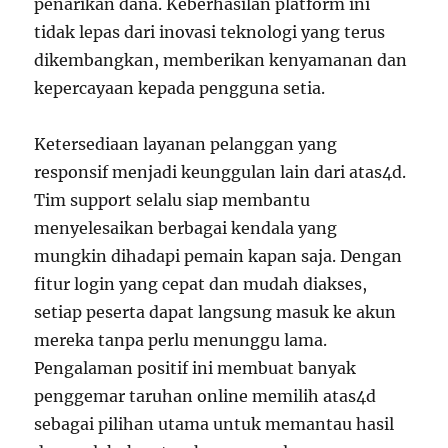
penarikan dana. Keberhasilan platform ini
tidak lepas dari inovasi teknologi yang terus
dikembangkan, memberikan kenyamanan dan
kepercayaan kepada pengguna setia.
Ketersediaan layanan pelanggan yang
responsif menjadi keunggulan lain dari atas4d.
Tim support selalu siap membantu
menyelesaikan berbagai kendala yang
mungkin dihadapi pemain kapan saja. Dengan
fitur login yang cepat dan mudah diakses,
setiap peserta dapat langsung masuk ke akun
mereka tanpa perlu menunggu lama.
Pengalaman positif ini membuat banyak
penggemar taruhan online memilih atas4d
sebagai pilihan utama untuk memantau hasil