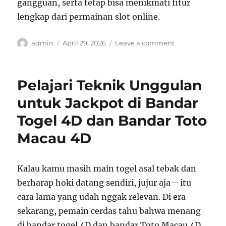
gangguan, serta tetap bisa menikmati fitur
lengkap dari permainan slot online.
Author
Posted
on
admin
April 29, 2026
Leave a comment
on
Agen
Slot
&
Pelajari Teknik Unggulan
Togel
Online
untuk Jackpot di Bandar
Resmi
Togel 4D dan Bandar Toto
dengan
Sistem
Macau 4D
Modern
Kalau kamu masih main togel asal tebak dan
berharap hoki datang sendiri, jujur aja—itu
cara lama yang udah nggak relevan. Di era
sekarang, pemain cerdas tahu bahwa menang
di bandar togel 4D dan bandar Toto Macau 4D