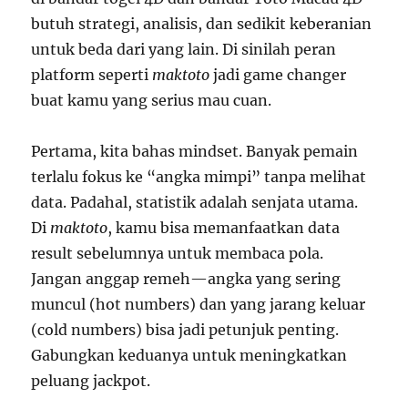
butuh strategi, analisis, dan sedikit keberanian
untuk beda dari yang lain. Di sinilah peran
platform seperti
maktoto
jadi game changer
buat kamu yang serius mau cuan.
Pertama, kita bahas mindset. Banyak pemain
terlalu fokus ke “angka mimpi” tanpa melihat
data. Padahal, statistik adalah senjata utama.
Di
maktoto
, kamu bisa memanfaatkan data
result sebelumnya untuk membaca pola.
Jangan anggap remeh—angka yang sering
muncul (hot numbers) dan yang jarang keluar
(cold numbers) bisa jadi petunjuk penting.
Gabungkan keduanya untuk meningkatkan
peluang jackpot.