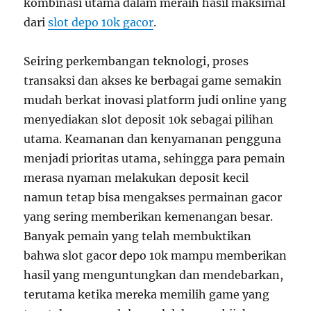
kombinasi utama dalam meraih hasil maksimal
dari
slot depo 10k gacor
.
Seiring perkembangan teknologi, proses
transaksi dan akses ke berbagai game semakin
mudah berkat inovasi platform judi online yang
menyediakan slot deposit 10k sebagai pilihan
utama. Keamanan dan kenyamanan pengguna
menjadi prioritas utama, sehingga para pemain
merasa nyaman melakukan deposit kecil
namun tetap bisa mengakses permainan gacor
yang sering memberikan kemenangan besar.
Banyak pemain yang telah membuktikan
bahwa slot gacor depo 10k mampu memberikan
hasil yang menguntungkan dan mendebarkan,
terutama ketika mereka memilih game yang