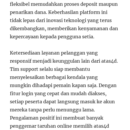
fleksibel memudahkan proses deposit maupun
penarikan dana. Keberhasilan platform ini
tidak lepas dari inovasi teknologi yang terus
dikembangkan, memberikan kenyamanan dan
kepercayaan kepada pengguna setia.
Ketersediaan layanan pelanggan yang
responsif menjadi keunggulan lain dari atas4d.
Tim support selalu siap membantu
menyelesaikan berbagai kendala yang
mungkin dihadapi pemain kapan saja. Dengan
fitur login yang cepat dan mudah diakses,
setiap peserta dapat langsung masuk ke akun
mereka tanpa perlu menunggu lama.
Pengalaman positif ini membuat banyak
penggemar taruhan online memilih atas4d