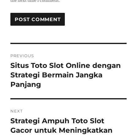
the next time I comment.
Post
PREVIOUS
navigation
Situs Toto Slot Online dengan
Previous
post:
Strategi Bermain Jangka
Panjang
NEXT
Strategi Ampuh Toto Slot
Next
post:
Gacor untuk Meningkatkan