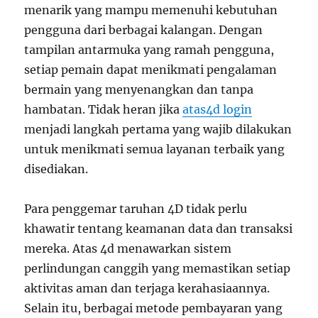
menarik yang mampu memenuhi kebutuhan
pengguna dari berbagai kalangan. Dengan
tampilan antarmuka yang ramah pengguna,
setiap pemain dapat menikmati pengalaman
bermain yang menyenangkan dan tanpa
hambatan. Tidak heran jika
atas4d login
menjadi langkah pertama yang wajib dilakukan
untuk menikmati semua layanan terbaik yang
disediakan.
Para penggemar taruhan 4D tidak perlu
khawatir tentang keamanan data dan transaksi
mereka. Atas 4d menawarkan sistem
perlindungan canggih yang memastikan setiap
aktivitas aman dan terjaga kerahasiaannya.
Selain itu, berbagai metode pembayaran yang