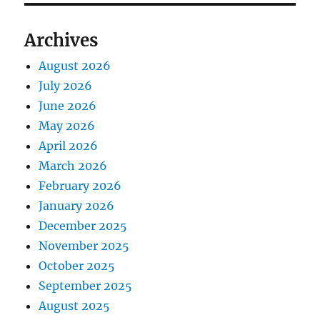
Archives
August 2026
July 2026
June 2026
May 2026
April 2026
March 2026
February 2026
January 2026
December 2025
November 2025
October 2025
September 2025
August 2025