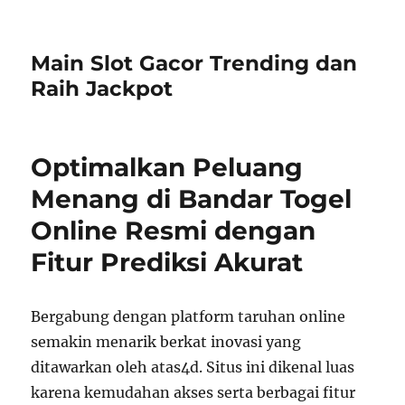
Main Slot Gacor Trending dan
Raih Jackpot
Optimalkan Peluang
Menang di Bandar Togel
Online Resmi dengan
Fitur Prediksi Akurat
Bergabung dengan platform taruhan online
semakin menarik berkat inovasi yang
ditawarkan oleh atas4d. Situs ini dikenal luas
karena kemudahan akses serta berbagai fitur