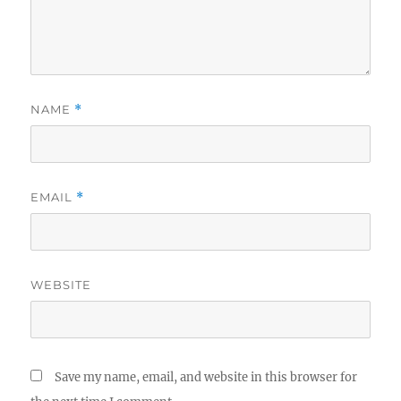
NAME
*
EMAIL
*
WEBSITE
Save my name, email, and website in this browser for