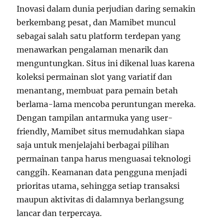
Inovasi dalam dunia perjudian daring semakin
berkembang pesat, dan Mamibet muncul
sebagai salah satu platform terdepan yang
menawarkan pengalaman menarik dan
menguntungkan. Situs ini dikenal luas karena
koleksi permainan slot yang variatif dan
menantang, membuat para pemain betah
berlama-lama mencoba peruntungan mereka.
Dengan tampilan antarmuka yang user-
friendly, Mamibet situs memudahkan siapa
saja untuk menjelajahi berbagai pilihan
permainan tanpa harus menguasai teknologi
canggih. Keamanan data pengguna menjadi
prioritas utama, sehingga setiap transaksi
maupun aktivitas di dalamnya berlangsung
lancar dan terpercaya.