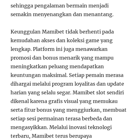
sehingga pengalaman bermain menjadi
semakin menyenangkan dan menantang.
Keunggulan Mamibet tidak berhenti pada
kemudahan akses dan koleksi game yang
lengkap. Platform ini juga menawarkan
promosi dan bonus menarik yang mampu
meningkatkan peluang mendapatkan
keuntungan maksimal. Setiap pemain merasa
dihargai melalui program loyalitas dan update
harian yang selalu segar. Mamibet slot sendiri
dikenal karena grafis visual yang memukau
serta fitur bonus yang menggiurkan, membuat
setiap sesi permainan terasa berbeda dan
mengasyikkan. Melalui inovasi teknologi
terbaru, Mamibet terus berupaya