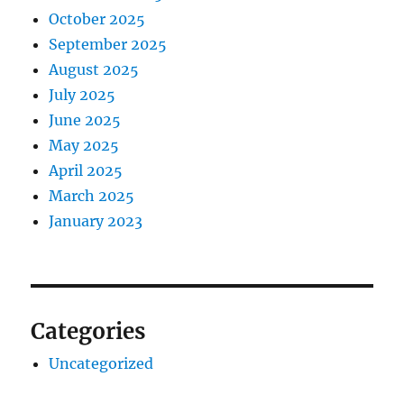
October 2025
September 2025
August 2025
July 2025
June 2025
May 2025
April 2025
March 2025
January 2023
Categories
Uncategorized