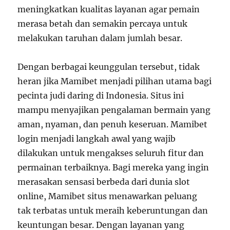
meningkatkan kualitas layanan agar pemain
merasa betah dan semakin percaya untuk
melakukan taruhan dalam jumlah besar.
Dengan berbagai keunggulan tersebut, tidak
heran jika Mamibet menjadi pilihan utama bagi
pecinta judi daring di Indonesia. Situs ini
mampu menyajikan pengalaman bermain yang
aman, nyaman, dan penuh keseruan. Mamibet
login menjadi langkah awal yang wajib
dilakukan untuk mengakses seluruh fitur dan
permainan terbaiknya. Bagi mereka yang ingin
merasakan sensasi berbeda dari dunia slot
online, Mamibet situs menawarkan peluang
tak terbatas untuk meraih keberuntungan dan
keuntungan besar. Dengan layanan yang