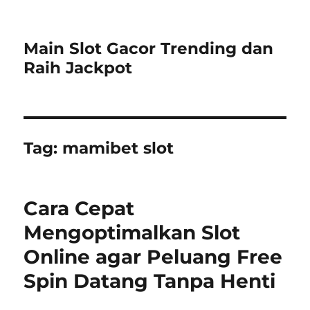
Main Slot Gacor Trending dan
Raih Jackpot
Tag:
mamibet slot
Cara Cepat
Mengoptimalkan Slot
Online agar Peluang Free
Spin Datang Tanpa Henti