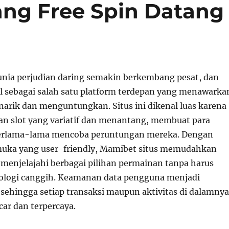
ang Free Spin Datang
unia perjudian daring semakin berkembang pesat, dan
sebagai salah satu platform terdepan yang menawarka
rik dan menguntungkan. Situs ini dikenal luas karena
an slot yang variatif dan menantang, membuat para
erlama-lama mencoba peruntungan mereka. Dengan
muka yang user-friendly, Mamibet situs memudahkan
k menjelajahi berbagai pilihan permainan tanpa harus
ologi canggih. Keamanan data pengguna menjadi
 sehingga setiap transaksi maupun aktivitas di dalamnya
car dan terpercaya.