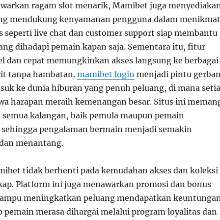
warkan ragam slot menarik, Mamibet juga menyediaka
yang mendukung kenyamanan pengguna dalam menikmat
as seperti live chat dan customer support siap membantu
ang dihadapi pemain kapan saja. Sementara itu, fitur
el dan cepat memungkinkan akses langsung ke berbagai
it tanpa hambatan.
mamibet login
menjadi pintu gerba
uk ke dunia hiburan yang penuh peluang, di mana seti
a harapan meraih kemenangan besar. Situs ini meman
k semua kalangan, baik pemula maupun pemain
 sehingga pengalaman bermain menjadi semakin
dan menantang.
bet tidak berhenti pada kemudahan akses dan koleksi
ap. Platform ini juga menawarkan promosi dan bonus
mampu meningkatkan peluang mendapatkan keuntunga
p pemain merasa dihargai melalui program loyalitas dan