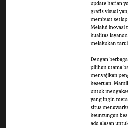
update harian ya
grafis visual y
membuat setiap 
Melalui inovasi
kualitas layana
melakukan taruh
Dengan berbagai
pilihan utama ba
menyajikan pen
keseruan. Mamib
untuk mengakses
yang ingin mera
situs menawarka
keuntungan besa
ada alasan unt