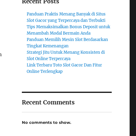
Recent Posts
Panduan Praktis Menang Banyak di Situs
Slot Gacor yang Terpercaya dan Terbukti
Tips Memaksimalkan Bonus Deposit untuk
Menambah Modal Bermain Anda
Panduan Memilih Mesin Slot Berdasarkan
Tingkat Kemenangan
Strategi Jitu Untuk Menang Konsisten di
n
Slot Online Terpercaya
Link Terbaru Toto Slot Gacor Dan Fitur
Online Terlengkap
Recent Comments
No comments to show.