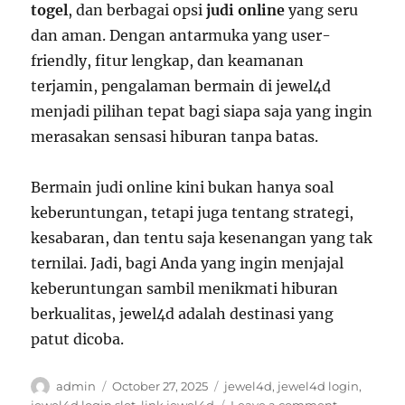
togel
, dan berbagai opsi
judi online
yang seru
dan aman. Dengan antarmuka yang user-
friendly, fitur lengkap, dan keamanan
terjamin, pengalaman bermain di jewel4d
menjadi pilihan tepat bagi siapa saja yang ingin
merasakan sensasi hiburan tanpa batas.
Bermain judi online kini bukan hanya soal
keberuntungan, tetapi juga tentang strategi,
kesabaran, dan tentu saja kesenangan yang tak
ternilai. Jadi, bagi Anda yang ingin menjajal
keberuntungan sambil menikmati hiburan
berkualitas, jewel4d adalah destinasi yang
patut dicoba.
Author
Posted
Tags
admin
October 27, 2025
jewel4d
,
jewel4d login
,
on
on