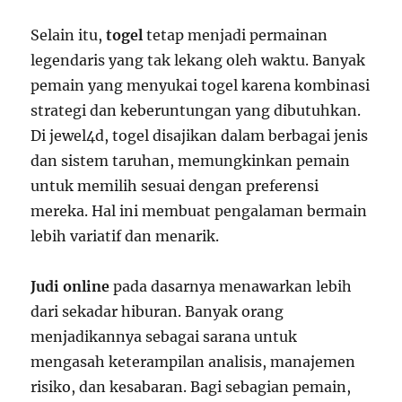
Selain itu,
togel
tetap menjadi permainan
legendaris yang tak lekang oleh waktu. Banyak
pemain yang menyukai togel karena kombinasi
strategi dan keberuntungan yang dibutuhkan.
Di jewel4d, togel disajikan dalam berbagai jenis
dan sistem taruhan, memungkinkan pemain
untuk memilih sesuai dengan preferensi
mereka. Hal ini membuat pengalaman bermain
lebih variatif dan menarik.
Judi online
pada dasarnya menawarkan lebih
dari sekadar hiburan. Banyak orang
menjadikannya sebagai sarana untuk
mengasah keterampilan analisis, manajemen
risiko, dan kesabaran. Bagi sebagian pemain,