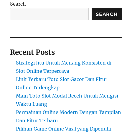
Search
SEARCH
Recent Posts
Strategi Jitu Untuk Menang Konsisten di
Slot Online Terpercaya
Link Terbaru Toto Slot Gacor Dan Fitur
Online Terlengkap
Main Toto Slot Modal Receh Untuk Mengisi
Waktu Luang
Permainan Online Modern Dengan Tampilan
Dan Fitur Terbaru
Pilihan Game Online Viral yang Dipenuhi