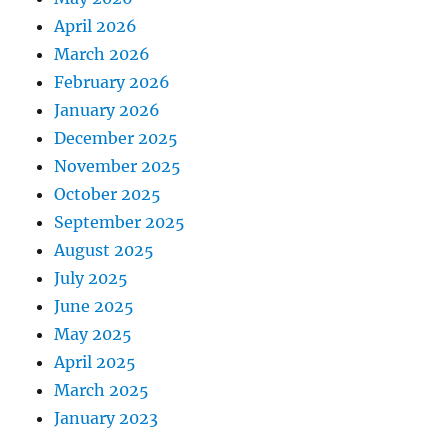
April 2026
March 2026
February 2026
January 2026
December 2025
November 2025
October 2025
September 2025
August 2025
July 2025
June 2025
May 2025
April 2025
March 2025
January 2023