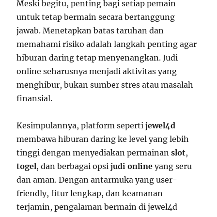
Meski begitu, penting bagi setiap pemain
untuk tetap bermain secara bertanggung
jawab. Menetapkan batas taruhan dan
memahami risiko adalah langkah penting agar
hiburan daring tetap menyenangkan. Judi
online seharusnya menjadi aktivitas yang
menghibur, bukan sumber stres atau masalah
finansial.
Kesimpulannya, platform seperti
jewel4d
membawa hiburan daring ke level yang lebih
tinggi dengan menyediakan permainan
slot
,
togel
, dan berbagai opsi
judi online
yang seru
dan aman. Dengan antarmuka yang user-
friendly, fitur lengkap, dan keamanan
terjamin, pengalaman bermain di jewel4d