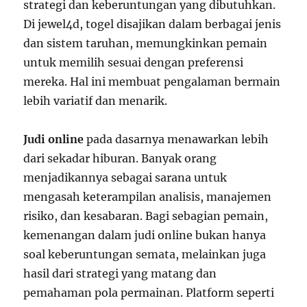
strategi dan keberuntungan yang dibutuhkan.
Di jewel4d, togel disajikan dalam berbagai jenis
dan sistem taruhan, memungkinkan pemain
untuk memilih sesuai dengan preferensi
mereka. Hal ini membuat pengalaman bermain
lebih variatif dan menarik.
Judi online
pada dasarnya menawarkan lebih
dari sekadar hiburan. Banyak orang
menjadikannya sebagai sarana untuk
mengasah keterampilan analisis, manajemen
risiko, dan kesabaran. Bagi sebagian pemain,
kemenangan dalam judi online bukan hanya
soal keberuntungan semata, melainkan juga
hasil dari strategi yang matang dan
pemahaman pola permainan. Platform seperti