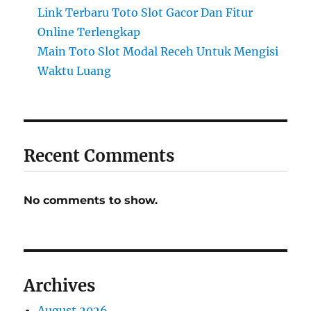
Link Terbaru Toto Slot Gacor Dan Fitur
Online Terlengkap
Main Toto Slot Modal Receh Untuk Mengisi
Waktu Luang
Recent Comments
No comments to show.
Archives
August 2026