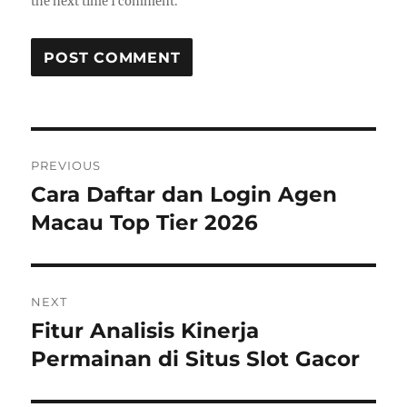
the next time I comment.
Post
PREVIOUS
navigation
Cara Daftar dan Login Agen
Previous
post:
Macau Top Tier 2026
NEXT
Fitur Analisis Kinerja
Next
post:
Permainan di Situs Slot Gacor