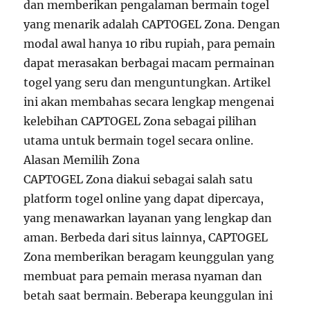
dan memberikan pengalaman bermain togel
yang menarik adalah CAPTOGEL Zona. Dengan
modal awal hanya 10 ribu rupiah, para pemain
dapat merasakan berbagai macam permainan
togel yang seru dan menguntungkan. Artikel
ini akan membahas secara lengkap mengenai
kelebihan CAPTOGEL Zona sebagai pilihan
utama untuk bermain togel secara online.
Alasan Memilih Zona
CAPTOGEL Zona diakui sebagai salah satu
platform togel online yang dapat dipercaya,
yang menawarkan layanan yang lengkap dan
aman. Berbeda dari situs lainnya, CAPTOGEL
Zona memberikan beragam keunggulan yang
membuat para pemain merasa nyaman dan
betah saat bermain. Beberapa keunggulan ini