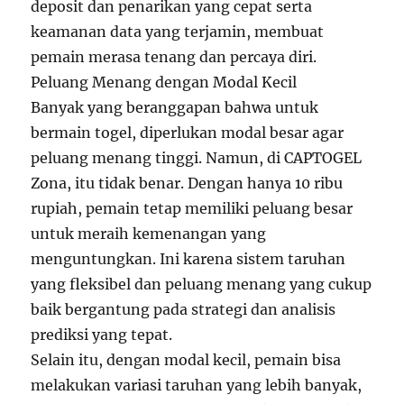
deposit dan penarikan yang cepat serta
keamanan data yang terjamin, membuat
pemain merasa tenang dan percaya diri.
Peluang Menang dengan Modal Kecil
Banyak yang beranggapan bahwa untuk
bermain togel, diperlukan modal besar agar
peluang menang tinggi. Namun, di CAPTOGEL
Zona, itu tidak benar. Dengan hanya 10 ribu
rupiah, pemain tetap memiliki peluang besar
untuk meraih kemenangan yang
menguntungkan. Ini karena sistem taruhan
yang fleksibel dan peluang menang yang cukup
baik bergantung pada strategi dan analisis
prediksi yang tepat.
Selain itu, dengan modal kecil, pemain bisa
melakukan variasi taruhan yang lebih banyak,