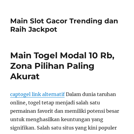
Main Slot Gacor Trending dan
Raih Jackpot
Main Togel Modal 10 Rb,
Zona Pilihan Paling
Akurat
captogel link alternatif
Dalam dunia taruhan
online, togel tetap menjadi salah satu
permainan favorit dan memiliki potensi besar
untuk menghasilkan keuntungan yang
signifikan. Salah satu situs yang kini populer