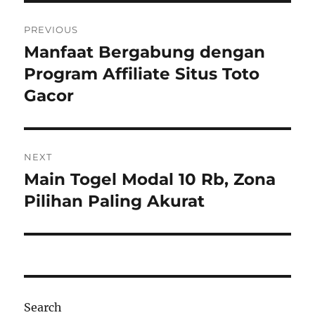
Post
PREVIOUS
navigation
Manfaat Bergabung dengan
Previous
post:
Program Affiliate Situs Toto
Gacor
NEXT
Main Togel Modal 10 Rb, Zona
Next
post:
Pilihan Paling Akurat
Search