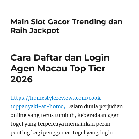
Main Slot Gacor Trending dan
Raih Jackpot
Cara Daftar dan Login
Agen Macau Top Tier
2026
https://homestylereviews.com/cook-
teppanyaki-at-home/
Dalam dunia perjudian
online yang terus tumbuh, keberadaan agen
togel yang terpercaya memainkan peran
penting bagi penggemar togel yang ingin