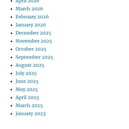
April 2026
March 2026
February 2026
January 2026
December 2025
November 2025
October 2025
September 2025
August 2025
July 2025
June 2025
May 2025
April 2025
March 2025
January 2023