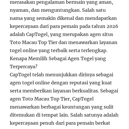
merasakan pengalaman bermain yang aman,
nyaman, dan menguntungkan. Salah satu
nama yang semakin dikenal dan mendapatkan
kepercayaan dari para pemain pada tahun 2026
adalah CapTogel, yang merupakan agen situs
Toto Macau Top Tier dan menawarkan layanan
togel online yang terbaik serta terlengkap.
Kenapa Memilih Sebagai Agen Togel yang
Terpercaya?
CapTogel telah menunjukkan dirinya sebagai
agen togel online dengan reputasi yang kuat
serta memberikan layanan berkualitas. Sebagai
agen Toto Macau Top Tier, CapTogel
menawarkan berbagai keuntungan yang sulit
ditemukan di tempat lain. Salah satunya adalah
kepercayaan penuh dari para pemain berkat