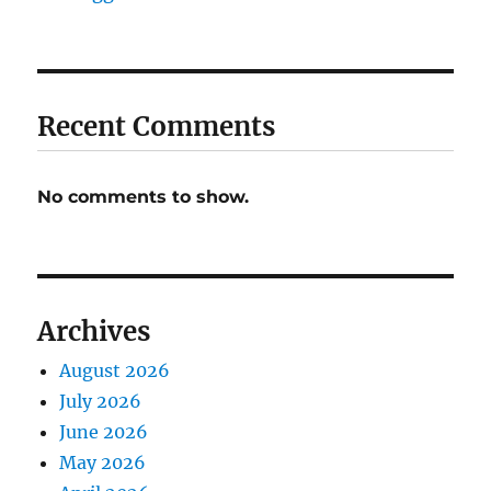
Recent Comments
No comments to show.
Archives
August 2026
July 2026
June 2026
May 2026