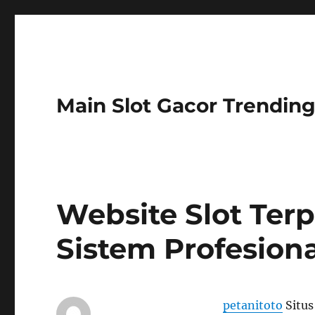
Main Slot Gacor Trendin
Website Slot Ter
Sistem Profesiona
petanitoto
Situs