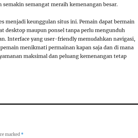
n semakin semangat meraih kemenangan besar.
 menjadi keunggulan situs ini. Pemain dapat bermain
kat desktop maupun ponsel tanpa perlu mengunduh
an. Interface yang user-friendly memudahkan navigasi,
emain menikmati permainan kapan saja dan di mana
nyamanan maksimal dan peluang kemenangan tetap
 are marked
*