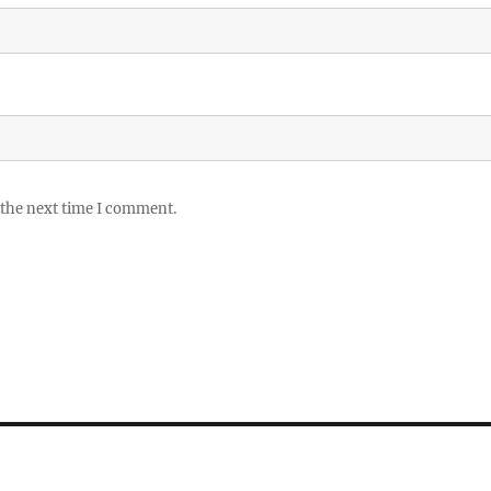
 the next time I comment.