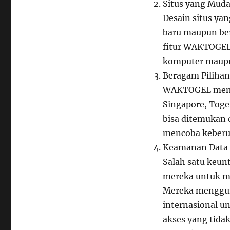
Situs yang Mud
Desain situs ya
baru maupun ber
fitur WAKTOGEL.
komputer maupu
Beragam Pilihan
WAKTOGEL menawa
Singapore, Toge
bisa ditemukan d
mencoba keberun
Keamanan Data 
Salah satu keu
mereka untuk me
Mereka menggun
internasional u
akses yang tidak