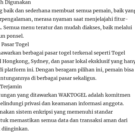
ah Digunakan
ng baik dan sederhana membuat semua pemain, baik yan
pengalaman, merasa nyaman saat menjelajahi fitur-
 Semua menu teratur dan mudah diakses, baik melalui
n ponsel.
 Pasar Togel
rkan berbagai pasar togel terkenal seperti Togel
l Hongkong, Sydney, dan pasar lokal eksklusif yang han
i platform ini. Dengan beragam pilihan ini, pemain bisa
tungannya di berbagai pasar sekaligus.
Terjamin
ntungan yang ditawarkan WAKTOGEL adalah komitmen
lindungi privasi dan keamanan informasi anggota.
akan sistem enkripsi yang memenuhi standar
ntuk memastikan semua data dan transaksi aman dari
 diinginkan.