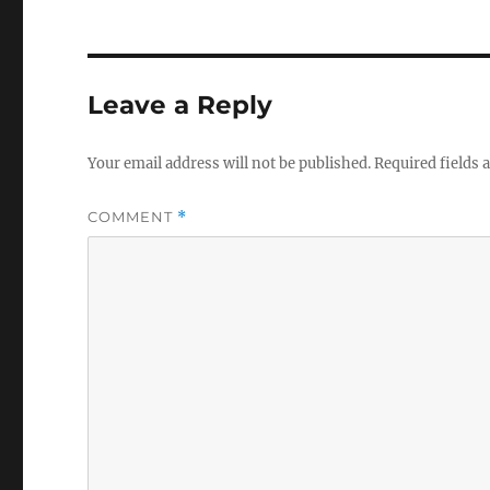
Leave a Reply
Your email address will not be published.
Required fields
COMMENT
*