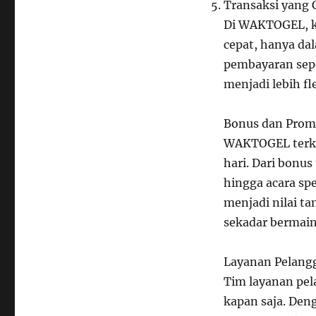
Transaksi yang
Di WAKTOGEL, k
cepat, hanya da
pembayaran seper
menjadi lebih f
Bonus dan Promo
WAKTOGEL terke
hari. Dari bonus
hingga acara sp
menjadi nilai t
sekadar bermain
Layanan Pelang
Tim layanan pe
kapan saja. Deng