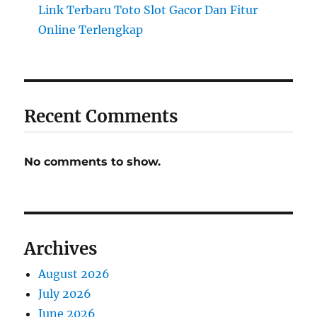
Link Terbaru Toto Slot Gacor Dan Fitur
Online Terlengkap
Recent Comments
No comments to show.
Archives
August 2026
July 2026
June 2026