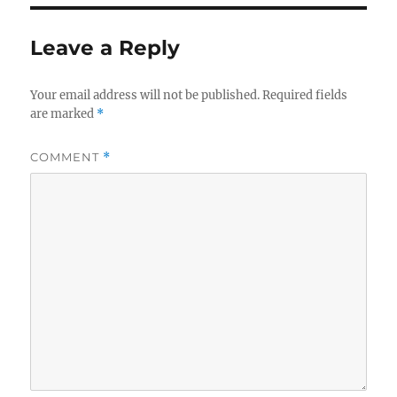
Leave a Reply
Your email address will not be published.
Required fields
are marked
*
COMMENT
*