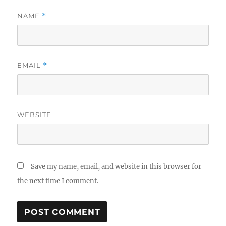
NAME
*
EMAIL
*
WEBSITE
Save my name, email, and website in this browser for
the next time I comment.