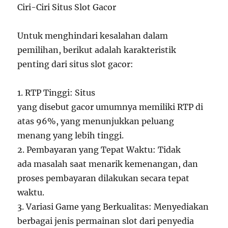
Ciri-Ciri Situs Slot Gacor
Untuk menghindari kesalahan dalam
pemilihan, berikut adalah karakteristik
penting dari situs slot gacor:
1. RTP Tinggi: Situs
yang disebut gacor umumnya memiliki RTP di
atas 96%, yang menunjukkan peluang
menang yang lebih tinggi.
2. Pembayaran yang Tepat Waktu: Tidak
ada masalah saat menarik kemenangan, dan
proses pembayaran dilakukan secara tepat
waktu.
3. Variasi Game yang Berkualitas: Menyediakan
berbagai jenis permainan slot dari penyedia