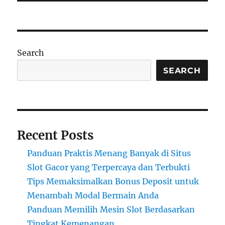
Search
SEARCH
Recent Posts
Panduan Praktis Menang Banyak di Situs
Slot Gacor yang Terpercaya dan Terbukti
Tips Memaksimalkan Bonus Deposit untuk
Menambah Modal Bermain Anda
Panduan Memilih Mesin Slot Berdasarkan
Tingkat Kemenangan