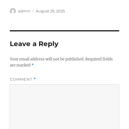
Author
Posted
admin
August 29, 2025
on
Leave a Reply
Your email address will not be published.
Required fields
are marked
*
COMMENT
*