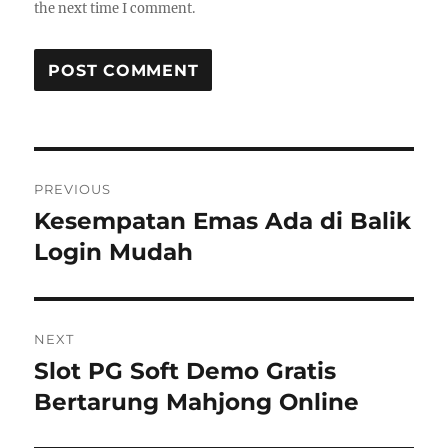
the next time I comment.
Post
PREVIOUS
navigation
Kesempatan Emas Ada di Balik
Previous
post:
Login Mudah
NEXT
Slot PG Soft Demo Gratis
Next
post:
Bertarung Mahjong Online