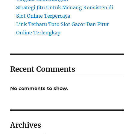
Strategi Jitu Untuk Menang Konsisten di
Slot Online Terpercaya
Link Terbaru Toto Slot Gacor Dan Fitur
Online Terlengkap
Recent Comments
No comments to show.
Archives