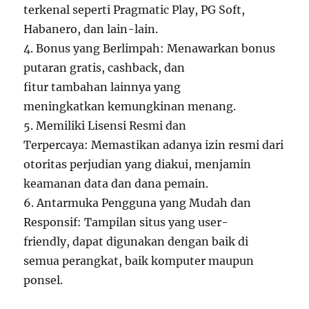
terkenal seperti Pragmatic Play, PG Soft,
Habanero, dan lain-lain.
4. Bonus yang Berlimpah: Menawarkan bonus
putaran gratis, cashback, dan
fitur tambahan lainnya yang
meningkatkan kemungkinan menang.
5. Memiliki Lisensi Resmi dan
Terpercaya: Memastikan adanya izin resmi dari
otoritas perjudian yang diakui, menjamin
keamanan data dan dana pemain.
6. Antarmuka Pengguna yang Mudah dan
Responsif: Tampilan situs yang user-
friendly, dapat digunakan dengan baik di
semua perangkat, baik komputer maupun
ponsel.