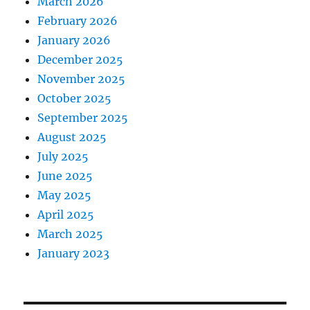
March 2026
February 2026
January 2026
December 2025
November 2025
October 2025
September 2025
August 2025
July 2025
June 2025
May 2025
April 2025
March 2025
January 2023