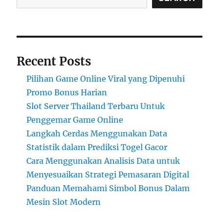
Recent Posts
Pilihan Game Online Viral yang Dipenuhi
Promo Bonus Harian
Slot Server Thailand Terbaru Untuk
Penggemar Game Online
Langkah Cerdas Menggunakan Data
Statistik dalam Prediksi Togel Gacor
Cara Menggunakan Analisis Data untuk
Menyesuaikan Strategi Pemasaran Digital
Panduan Memahami Simbol Bonus Dalam
Mesin Slot Modern