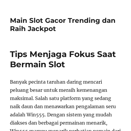
Main Slot Gacor Trending dan
Raih Jackpot
Tips Menjaga Fokus Saat
Bermain Slot
Banyak pecinta taruhan daring mencari
peluang besar untuk meraih kemenangan
maksimal. Salah satu platform yang sedang
naik daun dan menawarkan pengalaman seru
adalah Win555. Dengan sistem yang mudah
diakses dan berbagai permainan menarik,