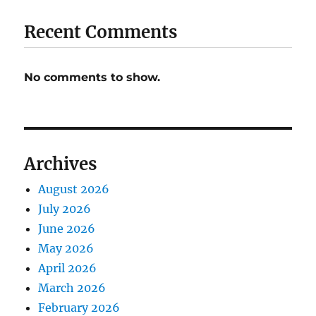
Recent Comments
No comments to show.
Archives
August 2026
July 2026
June 2026
May 2026
April 2026
March 2026
February 2026