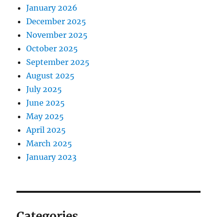
January 2026
December 2025
November 2025
October 2025
September 2025
August 2025
July 2025
June 2025
May 2025
April 2025
March 2025
January 2023
Categories