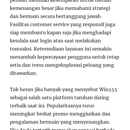
pemain memiliki kesempatan untuk meraih
kemenangan besar jika memahami strategi
dan bermain secara bertanggung jawab.
Fasilitas customer service yang responsif juga
siap membantu kapan saja jika menghadapi
kendala saat login atau saat melakukan
transaksi. Ketersediaan layanan ini semakin
menambah kepercayaan pengguna untuk tetap
setia dan terus mengeksplorasi peluang yang
ditawarkan.
Tak heran jika banyak yang menyebut Win555
sebagai salah satu platform taruhan daring
terbaik saat ini. Popularitasnya terus
meningkat berkat promo menggiurkan dan
pengalaman bermain yang menyenangkan.