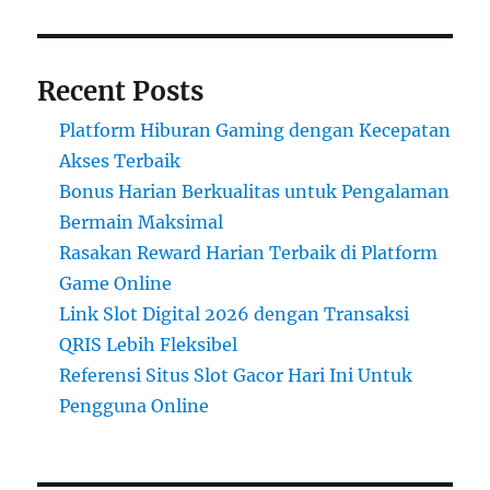
Recent Posts
Platform Hiburan Gaming dengan Kecepatan
Akses Terbaik
Bonus Harian Berkualitas untuk Pengalaman
Bermain Maksimal
Rasakan Reward Harian Terbaik di Platform
Game Online
Link Slot Digital 2026 dengan Transaksi
QRIS Lebih Fleksibel
Referensi Situs Slot Gacor Hari Ini Untuk
Pengguna Online