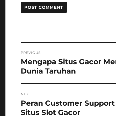
Post
PREVIOUS
navigation
Mengapa Situs Gacor Men
Previous
post:
Dunia Taruhan
NEXT
Peran Customer Support
Next
post:
Situs Slot Gacor