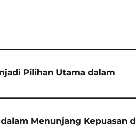
jadi Pilihan Utama dalam
 dalam Menunjang Kepuasan d