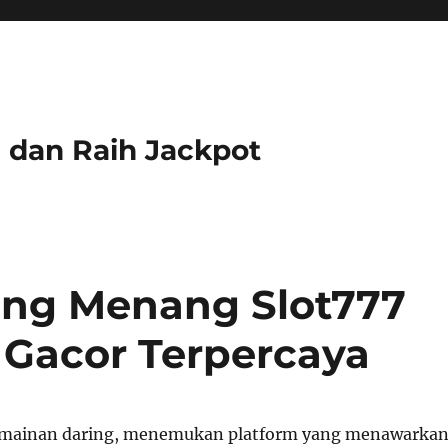
g dan Raih Jackpot
ang Menang Slot777
t Gacor Terpercaya
ermainan daring, menemukan platform yang menawarka