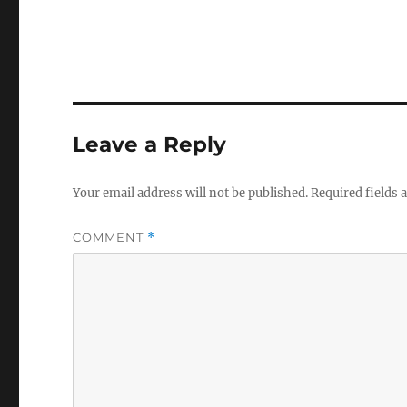
Leave a Reply
Your email address will not be published.
Required fields
COMMENT
*