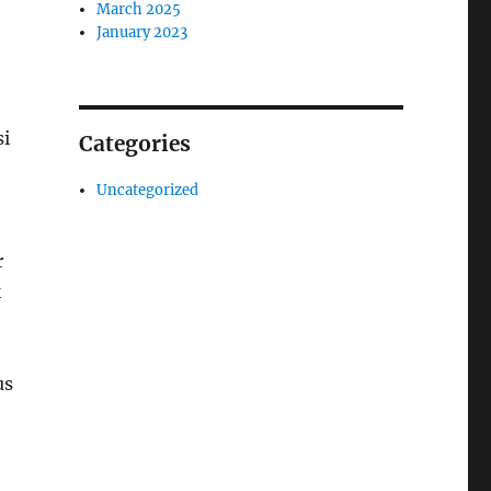
March 2025
January 2023
si
Categories
Uncategorized
r
k
us