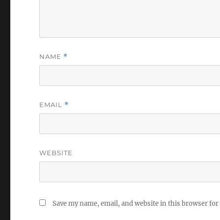
NAME
*
EMAIL
*
WEBSITE
Save my name, email, and website in this browser for