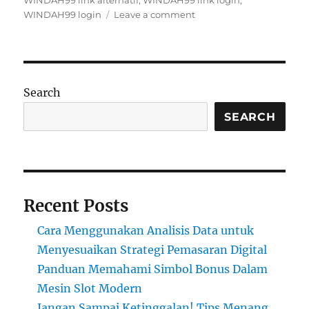
WINDAH99 link alternatif
,
WINDAH99 link login
,
on
WINDAH99 login
Leave a comment
Rahasia
Seru
di
Balik
Popularitas
Search
Game
Slot
SEARCH
Online
Recent Posts
Cara Menggunakan Analisis Data untuk
Menyesuaikan Strategi Pemasaran Digital
Panduan Memahami Simbol Bonus Dalam
Mesin Slot Modern
Jangan Sampai Ketinggalan! Tips Menang