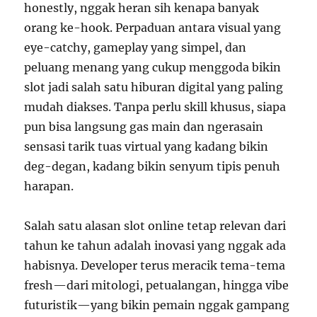
honestly, nggak heran sih kenapa banyak
orang ke-hook. Perpaduan antara visual yang
eye-catchy, gameplay yang simpel, dan
peluang menang yang cukup menggoda bikin
slot jadi salah satu hiburan digital yang paling
mudah diakses. Tanpa perlu skill khusus, siapa
pun bisa langsung gas main dan ngerasain
sensasi tarik tuas virtual yang kadang bikin
deg-degan, kadang bikin senyum tipis penuh
harapan.
Salah satu alasan slot online tetap relevan dari
tahun ke tahun adalah inovasi yang nggak ada
habisnya. Developer terus meracik tema-tema
fresh—dari mitologi, petualangan, hingga vibe
futuristik—yang bikin pemain nggak gampang