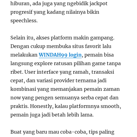
hiburan, ada juga yang ngebidik jackpot
progresif yang kadang nilainya bikin
speechless.
Selain itu, akses platform makin gampang.
Dengan cukup membuka situs favorit lalu
melakukan
WINDAH99 login
, pemain bisa
langsung explore ratusan pilihan game tanpa
ribet. User interface yang ramah, transaksi
cepat, dan variasi provider ternama jadi
kombinasi yang memanjakan pemain zaman
now yang pengen semuanya serba cepat dan
praktis. Honestly, kalau platformnya smooth,
pemain juga jadi betah lebih lama.
Buat yang baru mau coba-coba, tips paling