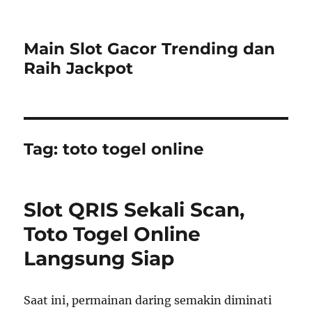
Main Slot Gacor Trending dan
Raih Jackpot
Tag:
toto togel online
Slot QRIS Sekali Scan,
Toto Togel Online
Langsung Siap
Saat ini, permainan daring semakin diminati