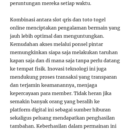
peruntungan mereka setiap waktu.
Kombinasi antara slot qris dan toto togel
online menciptakan pengalaman bermain yang
jauh lebih optimal dan menguntungkan.
Kemudahan akses melalui ponsel pintar
memungkinkan siapa saja melakukan taruhan
kapan saja dan di mana saja tanpa perlu datang
ke tempat fisik. Inovasi teknologi ini juga
mendukung proses transaksi yang transparan
dan terjamin keamanannya, menjaga
kepercayaan para member. Tidak heran jika
semakin banyak orang yang beralih ke
platform digital ini sebagai sumber hiburan
sekaligus peluang mendapatkan penghasilan
tambahan. Keberhasilan dalam permainan ini