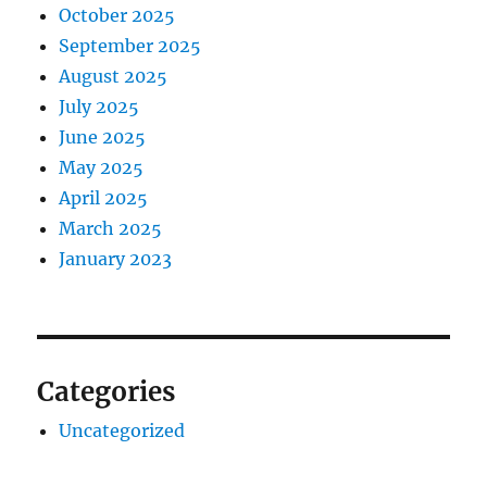
October 2025
September 2025
August 2025
July 2025
June 2025
May 2025
April 2025
March 2025
January 2023
Categories
Uncategorized