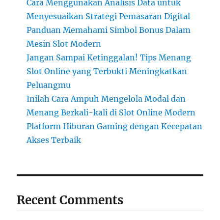
Cara Menggunakan Analisis Data untuk
Menyesuaikan Strategi Pemasaran Digital
Panduan Memahami Simbol Bonus Dalam
Mesin Slot Modern
Jangan Sampai Ketinggalan! Tips Menang
Slot Online yang Terbukti Meningkatkan
Peluangmu
Inilah Cara Ampuh Mengelola Modal dan
Menang Berkali-kali di Slot Online Modern
Platform Hiburan Gaming dengan Kecepatan
Akses Terbaik
Recent Comments