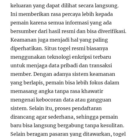
keluaran yang dapat dilihat secara langsung.
Ini memberikan rasa percaya lebih kepada
pemain karena semua informasi yang ada
bersumber dari hasil resmi dan bisa diverifikasi.
Keamanan juga menjadi hal yang paling
diperhatikan. Situs togel resmi biasanya
menggunakan teknologi enkripsi terbaru
untuk menjaga data pribadi dan transaksi
member. Dengan adanya sistem keamanan
yang berlapis, pemain bisa lebih fokus dalam
memasang angka tanpa rasa khawatir
mengenai kebocoran data atau gangguan
sistem. Selain itu, proses pendaftaran
dirancang agar sederhana, sehingga pemain
baru bisa langsung bergabung tanpa kesulitan.
Selain beragam pasaran yang ditawarkan, togel