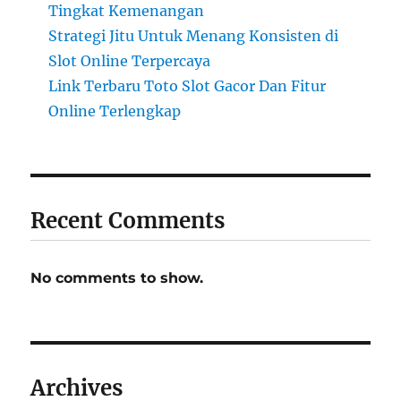
Tingkat Kemenangan
Strategi Jitu Untuk Menang Konsisten di
Slot Online Terpercaya
Link Terbaru Toto Slot Gacor Dan Fitur
Online Terlengkap
Recent Comments
No comments to show.
Archives