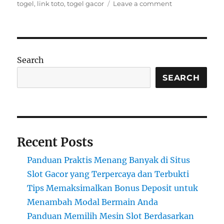
on
on
togel
,
link toto
,
togel gacor
Leave a comment
Situs
Togel
Online
Resmi
dengan
Search
Pasaran
Terlengkap
SEARCH
dan
Sistem
Fair
Recent Posts
Panduan Praktis Menang Banyak di Situs
Slot Gacor yang Terpercaya dan Terbukti
Tips Memaksimalkan Bonus Deposit untuk
Menambah Modal Bermain Anda
Panduan Memilih Mesin Slot Berdasarkan