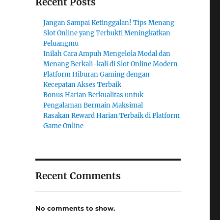
Recent Posts
Jangan Sampai Ketinggalan! Tips Menang
Slot Online yang Terbukti Meningkatkan
Peluangmu
Inilah Cara Ampuh Mengelola Modal dan
Menang Berkali-kali di Slot Online Modern
Platform Hiburan Gaming dengan
Kecepatan Akses Terbaik
Bonus Harian Berkualitas untuk
Pengalaman Bermain Maksimal
Rasakan Reward Harian Terbaik di Platform
Game Online
Recent Comments
No comments to show.