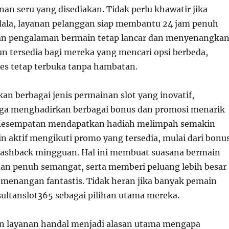
an seru yang disediakan. Tidak perlu khawatir jika
ala, layanan pelanggan siap membantu 24 jam penuh
n pengalaman bermain tetap lancar dan menyenangkan
pun tersedia bagi mereka yang mencari opsi berbeda,
s tetap terbuka tanpa hambatan.
an berbagai jenis permainan slot yang inovatif,
uga menghadirkan berbagai bonus dan promosi menarik
. Kesempatan mendapatkan hadiah melimpah semakin
in aktif mengikuti promo yang tersedia, mulai dari bonu
cashback mingguan. Hal ini membuat suasana bermain
an penuh semangat, serta memberi peluang lebih besar
menangan fantastis. Tidak heran jika banyak pemain
 sultanslot365 sebagai pilihan utama mereka.
n layanan handal menjadi alasan utama mengapa