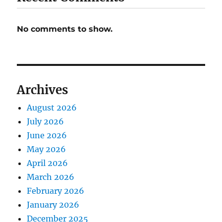
No comments to show.
Archives
August 2026
July 2026
June 2026
May 2026
April 2026
March 2026
February 2026
January 2026
December 2025