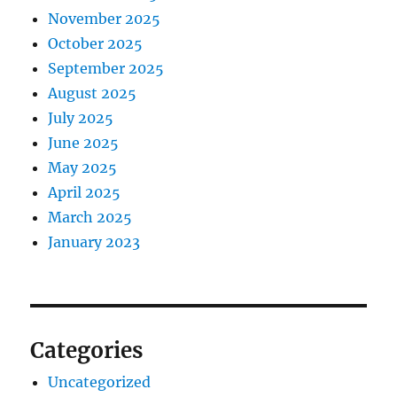
November 2025
October 2025
September 2025
August 2025
July 2025
June 2025
May 2025
April 2025
March 2025
January 2023
Categories
Uncategorized