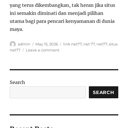
yang terus dikembangkan, tak heran jika situs
ini semakin diminati dan menjadi pilihan
utama bagi para pencari kenyamanan di dunia
maya.
Author
Posted
Tags
admin
May 15, 2026
link net77
,
net 77
,
net77
,
situs
on
on
net77
Leave a comment
Temukan
Slot
Gacor
Hari
Ini
Search
yang
Sedang
SEARCH
Ramai
Diburu
karena
Mudah
Memberi
Jackpot