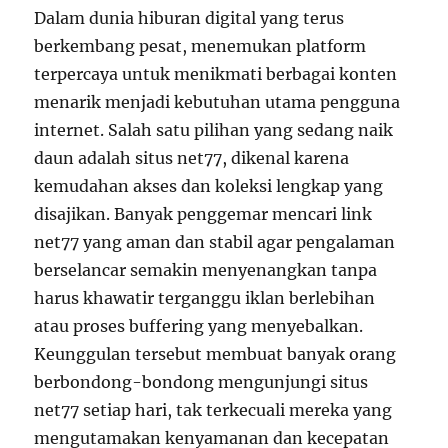
Dalam dunia hiburan digital yang terus
berkembang pesat, menemukan platform
terpercaya untuk menikmati berbagai konten
menarik menjadi kebutuhan utama pengguna
internet. Salah satu pilihan yang sedang naik
daun adalah situs net77, dikenal karena
kemudahan akses dan koleksi lengkap yang
disajikan. Banyak penggemar mencari link
net77 yang aman dan stabil agar pengalaman
berselancar semakin menyenangkan tanpa
harus khawatir terganggu iklan berlebihan
atau proses buffering yang menyebalkan.
Keunggulan tersebut membuat banyak orang
berbondong-bondong mengunjungi situs
net77 setiap hari, tak terkecuali mereka yang
mengutamakan kenyamanan dan kecepatan