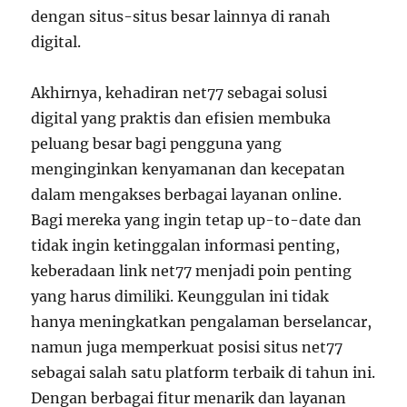
dengan situs-situs besar lainnya di ranah
digital.
Akhirnya, kehadiran net77 sebagai solusi
digital yang praktis dan efisien membuka
peluang besar bagi pengguna yang
menginginkan kenyamanan dan kecepatan
dalam mengakses berbagai layanan online.
Bagi mereka yang ingin tetap up-to-date dan
tidak ingin ketinggalan informasi penting,
keberadaan link net77 menjadi poin penting
yang harus dimiliki. Keunggulan ini tidak
hanya meningkatkan pengalaman berselancar,
namun juga memperkuat posisi situs net77
sebagai salah satu platform terbaik di tahun ini.
Dengan berbagai fitur menarik dan layanan