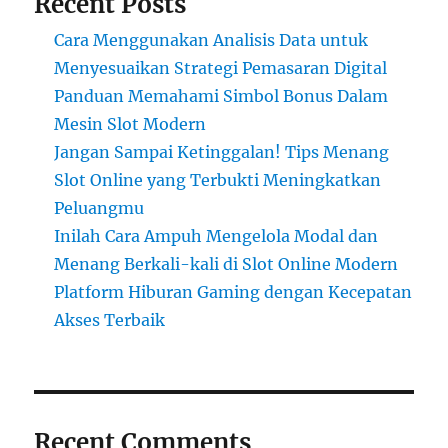
Recent Posts
Cara Menggunakan Analisis Data untuk
Menyesuaikan Strategi Pemasaran Digital
Panduan Memahami Simbol Bonus Dalam
Mesin Slot Modern
Jangan Sampai Ketinggalan! Tips Menang
Slot Online yang Terbukti Meningkatkan
Peluangmu
Inilah Cara Ampuh Mengelola Modal dan
Menang Berkali-kali di Slot Online Modern
Platform Hiburan Gaming dengan Kecepatan
Akses Terbaik
Recent Comments