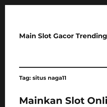
Main Slot Gacor Trendin
Tag:
situs naga11
Mainkan Slot Onl