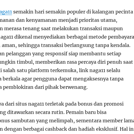
aga11
semakin hari semakin populer di kalangan pecinta
amanan dan kenyamanan menjadi prioritas utama,
 merasa tenang saat melakukan transaksi maupun
 naga11 dikenal menyediakan berbagai metode pembayar
n aman, sehingga transaksi berlangsung tanpa kendala.
anan pelanggan yang responsif siap membantu setiap
ngkin timbul, memberikan rasa percaya diri penuh saat
 salah satu platform terkemuka, link naga11 selalu
ra berkala agar pengguna dapat mengaksesnya tanpa
a pemblokiran dari pihak berwenang.
a dari situs naga11 terletak pada bonus dan promosi
g ditawarkan secara rutin. Pemain baru bisa
nus sambutan yang melimpah, sementara member lam
n dengan berbagai cashback dan hadiah eksklusif. Hal in