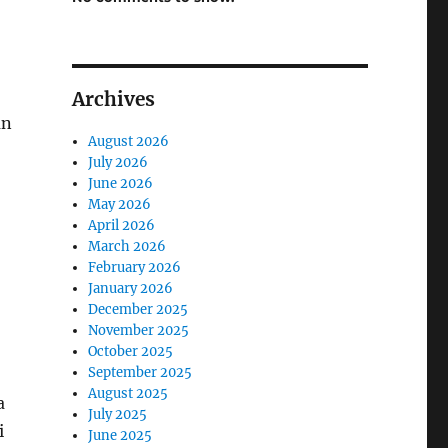
Archives
an
August 2026
July 2026
June 2026
May 2026
April 2026
March 2026
February 2026
January 2026
December 2025
November 2025
October 2025
September 2025
August 2025
a
July 2025
i
June 2025