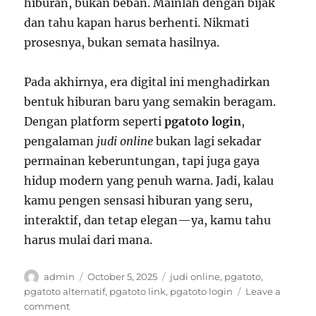
hiburan, bukan beban. Mainlah dengan bijak
dan tahu kapan harus berhenti. Nikmati
prosesnya, bukan semata hasilnya.
Pada akhirnya, era digital ini menghadirkan
bentuk hiburan baru yang semakin beragam.
Dengan platform seperti
pgatoto login
,
pengalaman
judi online
bukan lagi sekadar
permainan keberuntungan, tapi juga gaya
hidup modern yang penuh warna. Jadi, kalau
kamu pengen sensasi hiburan yang seru,
interaktif, dan tetap elegan—ya, kamu tahu
harus mulai dari mana.
Author
Posted
Tags
admin
October 5, 2025
judi online
,
pgatoto
,
on
pgatoto alternatif
,
pgatoto link
,
pgatoto login
Leave a
on
comment