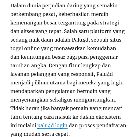
Dalam dunia perjudian daring yang semakin
berkembang pesat, keberhasilan meraih
kemenangan besar tergantung pada strategi
dan akses yang tepat. Salah satu platform yang
sedang naik daun adalah Palu4d, sebuah situs
togel online yang menawarkan kemudahan
dan keuntungan besar bagi para penggemar
taruhan angka. Dengan fitur lengkap dan
layanan pelanggan yang responsif, Palu4d
menjadi pilihan utama bagi mereka yang ingin
mendapatkan pengalaman bermain yang
menyenangkan sekaligus menguntungkan.
Tidak heran jika banyak pemain yang mencari
tahu tentang cara masuk ke dalam ekosistem
ini melalui
palu4d login
dan proses pendaftaran
yang mudah serta cepat.