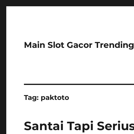
Main Slot Gacor Trendin
Tag:
paktoto
Santai Tapi Seri