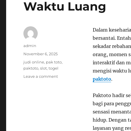
Waktu Luang
Dalam keseharia
bersantai. Enta
Author
admin
sekadar rebahan
Posted
November 6, 2025
orang, momen sa
on
Tags
judi online
,
pak toto
,
interaktif dan 
paktoto
,
slot
,
togel
mengisi waktu l
on
Leave a comment
paktoto
.
Santai
Tapi
Serius
Paktoto hadir 
Menikmati
bagi para pengg
Keseruan
sensasi menanta
Waktu
Luang
hidup. Dengan t
layanan yang res