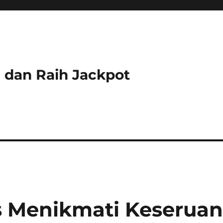
g dan Raih Jackpot
us Menikmati Keserua