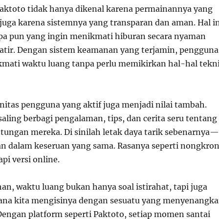
aktoto tidak hanya dikenal karena permainannya yang
 juga karena sistemnya yang transparan dan aman. Hal in
apa pun yang ingin menikmati hiburan secara nyaman
atir. Dengan sistem keamanan yang terjamin, pengguna
kmati waktu luang tanpa perlu memikirkan hal-hal tekn
nitas pengguna yang aktif juga menjadi nilai tambah.
aling berbagi pengalaman, tips, dan cerita seru tentang
ngan mereka. Di sinilah letak daya tarik sebenarnya—
n dalam keseruan yang sama. Rasanya seperti nongkro
pi versi online.
an, waktu luang bukan hanya soal istirahat, tapi juga
ana kita mengisinya dengan sesuatu yang menyenangk
engan platform seperti Paktoto, setiap momen santai