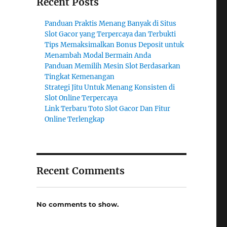
Recent Posts
Panduan Praktis Menang Banyak di Situs
Slot Gacor yang Terpercaya dan Terbukti
Tips Memaksimalkan Bonus Deposit untuk
Menambah Modal Bermain Anda
Panduan Memilih Mesin Slot Berdasarkan
Tingkat Kemenangan
Strategi Jitu Untuk Menang Konsisten di
Slot Online Terpercaya
Link Terbaru Toto Slot Gacor Dan Fitur
Online Terlengkap
Recent Comments
No comments to show.