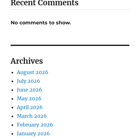
Recent Comments
No comments to show.
Archives
August 2026
July 2026
June 2026
May 2026
April 2026
March 2026
February 2026
January 2026