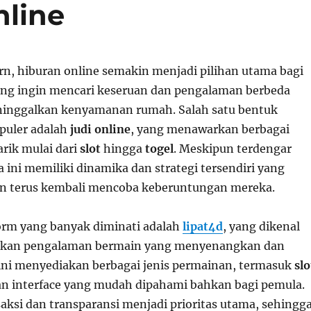
nline
n, hiburan online semakin menjadi pilihan utama bagi
ng ingin mencari keseruan dan pengalaman berbeda
ninggalkan kenyamanan rumah. Salah satu bentuk
puler adalah
judi online
, yang menawarkan berbagai
rik mulai dari
slot
hingga
togel
. Meskipun terdengar
 ini memiliki dinamika dan strategi tersendiri yang
 terus kembali mencoba keberuntungan mereka.
form yang banyak diminati adalah
lipat4d
, yang dikenal
kan pengalaman bermain yang menyenangkan dan
ini menyediakan berbagai jenis permainan, termasuk
slo
an interface yang mudah dipahami bahkan bagi pemula.
ksi dan transparansi menjadi prioritas utama, sehingg