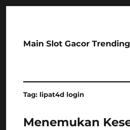
Main Slot Gacor Trendin
Tag:
lipat4d login
Menemukan Keser