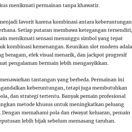
kus menikmati permainan tanpa khawatir.
enjadi favorit karena kombinasi antara keberuntungan
derhana. Setiap putaran membawa ketegangan tersendiri
ain menikmati sensasi menunggu simbol yang tepat
k kombinasi kemenangan. Keunikan slot modern adal
g beragam, efek visual menarik, dan jackpot progresif
uat pengalaman bermain lebih mengasyikkan.
menawarkan tantangan yang berbeda. Permainan ini
ngandalkan keberuntungan, tetapi juga membutuhkan
pola, dan strategi tertentu. Banyak pemain profesional
gkan metode khusus untuk meningkatkan peluang
 Dengan memahami pola dan riwayat keluaran, pemain
putusan lebih bijak sebelum memasang taruhan.