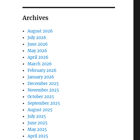
Archives
August 2026
July 2026
June 2026
May 2026
April 2026
March 2026
February 2026
January 2026
December 2025
November 2025
October 2025
September 2025
August 2025
July 2025
June 2025
May 2025
April 2025