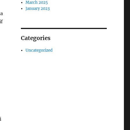
March 2025
January 2023
ga
if
Categories
Uncategorized
i