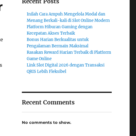
Recent Posts
r
Inilah Cara Ampuh Mengelola Modal dan
Menang Berkali-kali di Slot Online Modern
Platform Hiburan Gaming dengan
Kecepatan Akses Terbaik
ke
Bonus Harian Berkualitas untuk
Pengalaman Bermain Maksimal
Rasakan Reward Harian Terbaik di Platform
Game Online
s
Link Slot Digital 2026 dengan Transaksi
QRIS Lebih Fleksibel
Recent Comments
No comments to show.