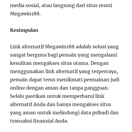
media sosial, atau langsung dari situs resmi
Megawin188.
Kesimpulan
Link alternatif Megawin188 adalah solusi yang
sangat berguna bagi pemain yang mengalami
kesulitan mengakses situs utama. Dengan
menggunakan link alternatif yang terpercaya,
pemain dapat terus menikmati permainan judi
online dengan aman dan tanpa gangguan.
Selalu pastikan untuk memperbarui link
alternatif Anda dan hanya mengakses situs
yang aman untuk melindungi data pribadi dan
transaksi finansial Anda.