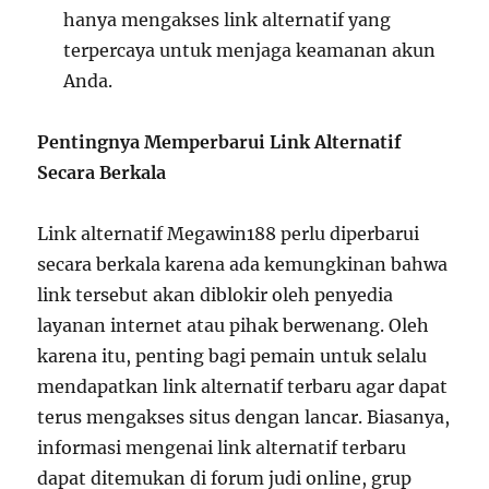
hanya mengakses link alternatif yang
terpercaya untuk menjaga keamanan akun
Anda.
Pentingnya Memperbarui Link Alternatif
Secara Berkala
Link alternatif Megawin188 perlu diperbarui
secara berkala karena ada kemungkinan bahwa
link tersebut akan diblokir oleh penyedia
layanan internet atau pihak berwenang. Oleh
karena itu, penting bagi pemain untuk selalu
mendapatkan link alternatif terbaru agar dapat
terus mengakses situs dengan lancar. Biasanya,
informasi mengenai link alternatif terbaru
dapat ditemukan di forum judi online, grup