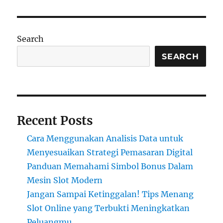
Seru
Menang
di
Permainan
Search
Toto
Online
SEARCH
Recent Posts
Cara Menggunakan Analisis Data untuk
Menyesuaikan Strategi Pemasaran Digital
Panduan Memahami Simbol Bonus Dalam
Mesin Slot Modern
Jangan Sampai Ketinggalan! Tips Menang
Slot Online yang Terbukti Meningkatkan
Peluangmu