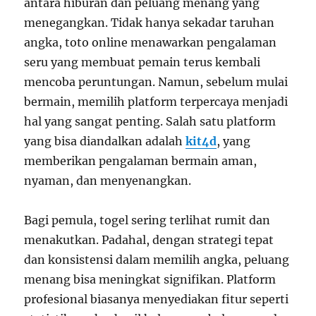
antara hiburan dan peluang menang yang
menegangkan. Tidak hanya sekadar taruhan
angka, toto online menawarkan pengalaman
seru yang membuat pemain terus kembali
mencoba peruntungan. Namun, sebelum mulai
bermain, memilih platform terpercaya menjadi
hal yang sangat penting. Salah satu platform
yang bisa diandalkan adalah
kit4d
, yang
memberikan pengalaman bermain aman,
nyaman, dan menyenangkan.
Bagi pemula, togel sering terlihat rumit dan
menakutkan. Padahal, dengan strategi tepat
dan konsistensi dalam memilih angka, peluang
menang bisa meningkat signifikan. Platform
profesional biasanya menyediakan fitur seperti