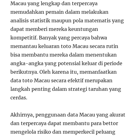
Macau yang lengkap dan terpercaya
memudahkan pemain dalam melakukan
analisis statistik maupun pola matematis yang
dapat memberi mereka keuntungan
kompetitif. Banyak yang percaya bahwa
memantau keluaran toto Macau secara rutin
bisa membantu mereka dalam menentukan
angka-angka yang potensial keluar di periode
berikutnya. Oleh karena itu, memanfaatkan
data toto Macau secara efektif merupakan
langkah penting dalam strategi taruhan yang
cerdas.
Akhirnya, penggunaan data Macau yang akurat
dan terpercaya dapat membantu para bettor
mengelola risiko dan memperkecil peluang