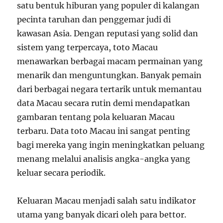
satu bentuk hiburan yang populer di kalangan
pecinta taruhan dan penggemar judi di
kawasan Asia. Dengan reputasi yang solid dan
sistem yang terpercaya, toto Macau
menawarkan berbagai macam permainan yang
menarik dan menguntungkan. Banyak pemain
dari berbagai negara tertarik untuk memantau
data Macau secara rutin demi mendapatkan
gambaran tentang pola keluaran Macau
terbaru. Data toto Macau ini sangat penting
bagi mereka yang ingin meningkatkan peluang
menang melalui analisis angka-angka yang
keluar secara periodik.
Keluaran Macau menjadi salah satu indikator
utama yang banyak dicari oleh para bettor.