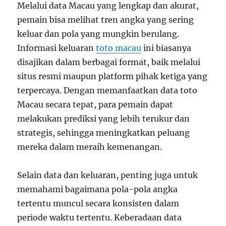
Melalui data Macau yang lengkap dan akurat,
pemain bisa melihat tren angka yang sering
keluar dan pola yang mungkin berulang.
Informasi keluaran
toto macau
ini biasanya
disajikan dalam berbagai format, baik melalui
situs resmi maupun platform pihak ketiga yang
terpercaya. Dengan memanfaatkan data toto
Macau secara tepat, para pemain dapat
melakukan prediksi yang lebih terukur dan
strategis, sehingga meningkatkan peluang
mereka dalam meraih kemenangan.
Selain data dan keluaran, penting juga untuk
memahami bagaimana pola-pola angka
tertentu muncul secara konsisten dalam
periode waktu tertentu. Keberadaan data