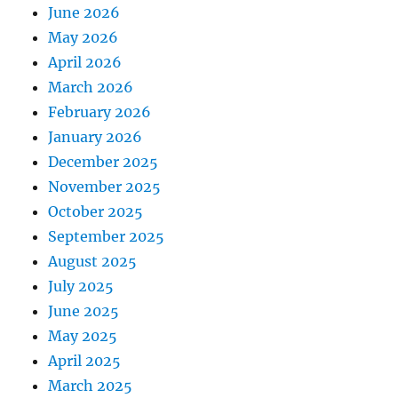
June 2026
May 2026
April 2026
March 2026
February 2026
January 2026
December 2025
November 2025
October 2025
September 2025
August 2025
July 2025
June 2025
May 2025
April 2025
March 2025