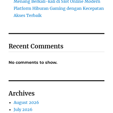
Menang Berkali-kali di Slot Online Modern
Platform Hiburan Gaming dengan Kecepatan
Akses Terbaik
Recent Comments
No comments to show.
Archives
August 2026
July 2026