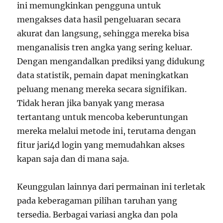
ini memungkinkan pengguna untuk
mengakses data hasil pengeluaran secara
akurat dan langsung, sehingga mereka bisa
menganalisis tren angka yang sering keluar.
Dengan mengandalkan prediksi yang didukung
data statistik, pemain dapat meningkatkan
peluang menang mereka secara signifikan.
Tidak heran jika banyak yang merasa
tertantang untuk mencoba keberuntungan
mereka melalui metode ini, terutama dengan
fitur jari4d login yang memudahkan akses
kapan saja dan di mana saja.
Keunggulan lainnya dari permainan ini terletak
pada keberagaman pilihan taruhan yang
tersedia. Berbagai variasi angka dan pola