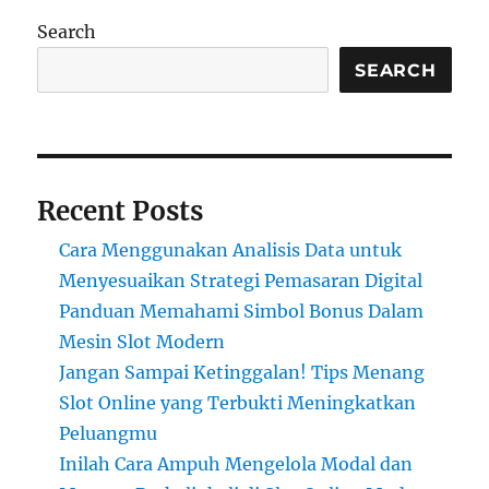
Pemain
Search
Togel
Online
SEARCH
Sukses
Recent Posts
Cara Menggunakan Analisis Data untuk
Menyesuaikan Strategi Pemasaran Digital
Panduan Memahami Simbol Bonus Dalam
Mesin Slot Modern
Jangan Sampai Ketinggalan! Tips Menang
Slot Online yang Terbukti Meningkatkan
Peluangmu
Inilah Cara Ampuh Mengelola Modal dan