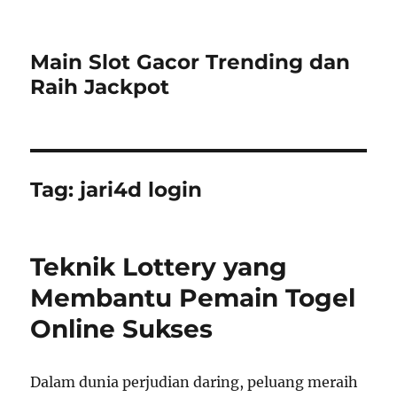
Main Slot Gacor Trending dan
Raih Jackpot
Tag:
jari4d login
Teknik Lottery yang
Membantu Pemain Togel
Online Sukses
Dalam dunia perjudian daring, peluang meraih