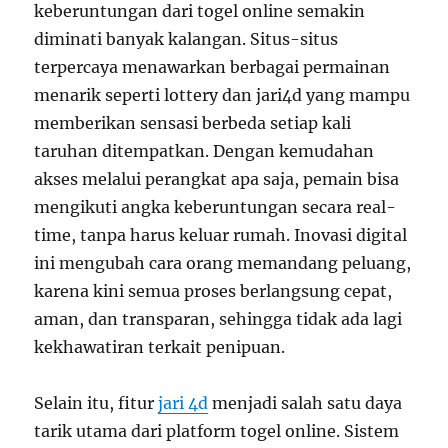
keberuntungan dari togel online semakin
diminati banyak kalangan. Situs-situs
terpercaya menawarkan berbagai permainan
menarik seperti lottery dan jari4d yang mampu
memberikan sensasi berbeda setiap kali
taruhan ditempatkan. Dengan kemudahan
akses melalui perangkat apa saja, pemain bisa
mengikuti angka keberuntungan secara real-
time, tanpa harus keluar rumah. Inovasi digital
ini mengubah cara orang memandang peluang,
karena kini semua proses berlangsung cepat,
aman, dan transparan, sehingga tidak ada lagi
kekhawatiran terkait penipuan.
Selain itu, fitur
jari 4d
menjadi salah satu daya
tarik utama dari platform togel online. Sistem