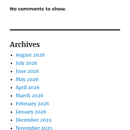
No comments to show.
Archives
August 2026
July 2026
June 2026
May 2026
April 2026
March 2026
February 2026
January 2026
December 2025
November 2025