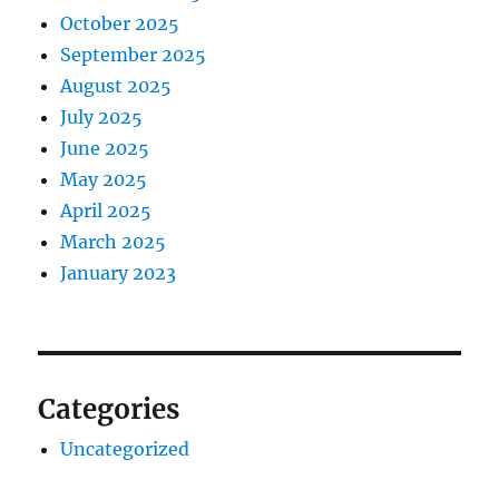
October 2025
September 2025
August 2025
July 2025
June 2025
May 2025
April 2025
March 2025
January 2023
Categories
Uncategorized