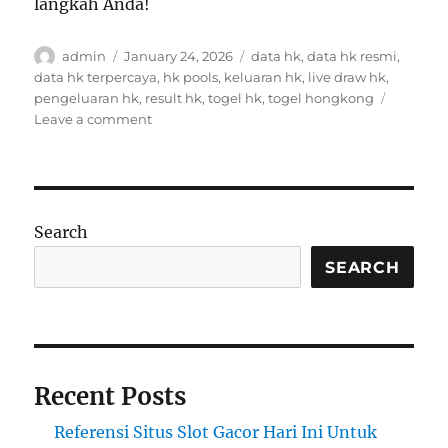
langkah Anda!
Author
Posted
Tags
admin
January 24, 2026
data hk
,
data hk resmi
,
on
data hk terpercaya
,
hk pools
,
keluaran hk
,
live draw hk
,
pengeluaran hk
,
result hk
,
togel hk
,
togel hongkong
on
Leave a comment
Cara
Menghindari
Penipuan
Saat
Main
Search
Togel
SEARCH
Recent Posts
Referensi Situs Slot Gacor Hari Ini Untuk