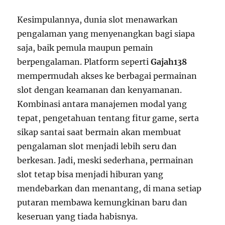
Kesimpulannya, dunia slot menawarkan
pengalaman yang menyenangkan bagi siapa
saja, baik pemula maupun pemain
berpengalaman. Platform seperti
Gajah138
mempermudah akses ke berbagai permainan
slot dengan keamanan dan kenyamanan.
Kombinasi antara manajemen modal yang
tepat, pengetahuan tentang fitur game, serta
sikap santai saat bermain akan membuat
pengalaman slot menjadi lebih seru dan
berkesan. Jadi, meski sederhana, permainan
slot tetap bisa menjadi hiburan yang
mendebarkan dan menantang, di mana setiap
putaran membawa kemungkinan baru dan
keseruan yang tiada habisnya.