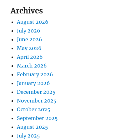
Archives
August 2026
July 2026
June 2026
May 2026
April 2026
March 2026
February 2026
January 2026
December 2025
November 2025
October 2025
September 2025
August 2025
July 2025