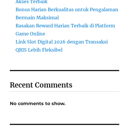
Akses Terbaik
Bonus Harian Berkualitas untuk Pengalaman
Bermain Maksimal
Rasakan Reward Harian Terbaik di Platform
Game Online
Link Slot Digital 2026 dengan Transaksi
QRIS Lebih Fleksibel
Recent Comments
No comments to show.