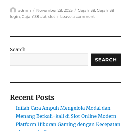
Author
Posted
Tags
admin
November 28, 2025
Gajah138
,
Gajah138
on
on
login
,
Gajah138 slot
,
slot
Leave a comment
Serunya
Dunia
Slot:
Keseruan
dan
Search
Strategi
Menang
SEARCH
di
Setiap
Putaran
Recent Posts
Inilah Cara Ampuh Mengelola Modal dan
Menang Berkali-kali di Slot Online Modern
Platform Hiburan Gaming dengan Kecepatan