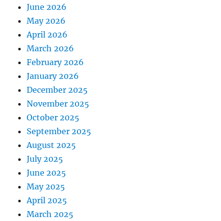
June 2026
May 2026
April 2026
March 2026
February 2026
January 2026
December 2025
November 2025
October 2025
September 2025
August 2025
July 2025
June 2025
May 2025
April 2025
March 2025