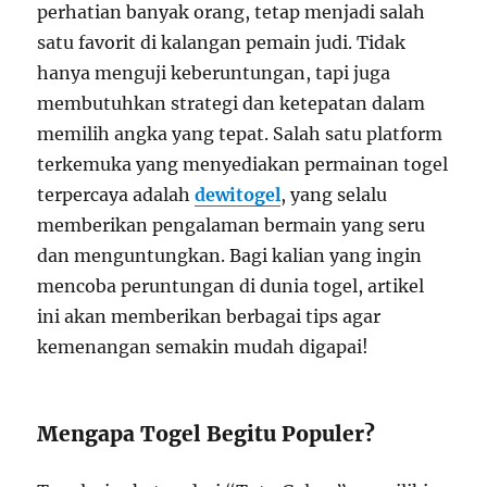
perhatian banyak orang, tetap menjadi salah
satu favorit di kalangan pemain judi. Tidak
hanya menguji keberuntungan, tapi juga
membutuhkan strategi dan ketepatan dalam
memilih angka yang tepat. Salah satu platform
terkemuka yang menyediakan permainan togel
terpercaya adalah
dewitogel
, yang selalu
memberikan pengalaman bermain yang seru
dan menguntungkan. Bagi kalian yang ingin
mencoba peruntungan di dunia togel, artikel
ini akan memberikan berbagai tips agar
kemenangan semakin mudah digapai!
Mengapa Togel Begitu Populer?