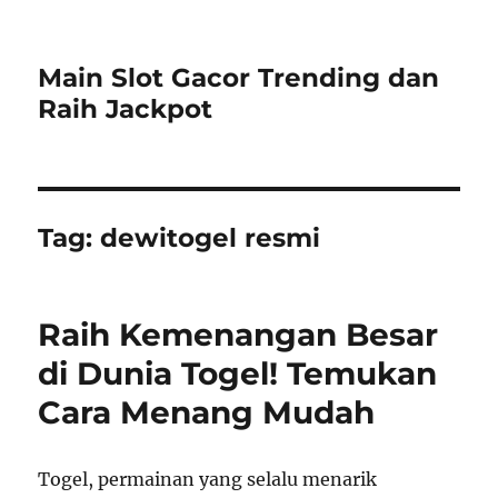
Main Slot Gacor Trending dan
Raih Jackpot
Tag:
dewitogel resmi
Raih Kemenangan Besar
di Dunia Togel! Temukan
Cara Menang Mudah
Togel, permainan yang selalu menarik