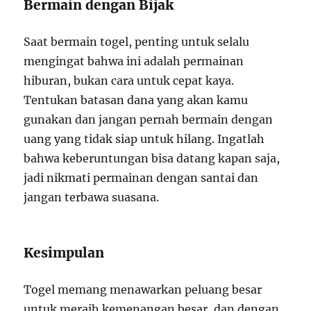
Bermain dengan Bijak
Saat bermain togel, penting untuk selalu
mengingat bahwa ini adalah permainan
hiburan, bukan cara untuk cepat kaya.
Tentukan batasan dana yang akan kamu
gunakan dan jangan pernah bermain dengan
uang yang tidak siap untuk hilang. Ingatlah
bahwa keberuntungan bisa datang kapan saja,
jadi nikmati permainan dengan santai dan
jangan terbawa suasana.
Kesimpulan
Togel memang menawarkan peluang besar
untuk meraih kemenangan besar, dan dengan