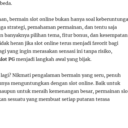
rbeda.
han, bermain slot online bukan hanya soal keberuntung
juga strategi, pemahaman permainan, dan tentu saja
n banyaknya pilihan tema, fitur bonus, dan kesempatan
dak heran jika slot online terus menjadi favorit bagi
gi yang ingin merasakan sensasi ini tanpa risiko,
lot PG
menjadi langkah awal yang bijak.
a lagi? Nikmati pengalaman bermain yang seru, penuh
unya menguntungkan dengan slot online. Baik untuk
maupun untuk meraih kemenangan besar, permainan slo
an sesuatu yang membuat setiap putaran terasa