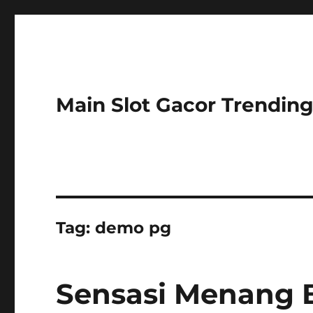
Main Slot Gacor Trendin
Tag:
demo pg
Sensasi Menang 