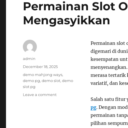
Permainan Slot O
Mengasyikkan
Permainan slot o
digemari di dun
Author
admin
kesempatan unt
Posted
December 18, 2025
menyenangkan. 
on
Tags
demo mahjong ways
,
merasa tertarik
demo pg
,
demo slot
,
demo
variatif, dan k
slot pg
on
Leave a comment
Salah satu fitur
Sensasi
Menang
pg
. Dengan mode
Besar
permainan tanp
dengan
pilihan sempur
Permainan