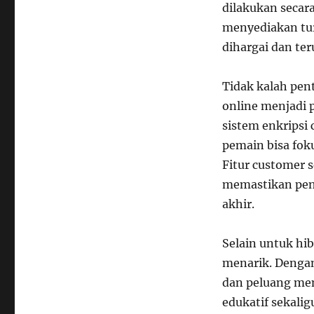
dilakukan secara
menyediakan tu
dihargai dan ter
Tidak kalah pe
online menjadi 
sistem enkripsi
pemain bisa fok
Fitur customer s
memastikan pen
akhir.
Selain untuk hib
menarik. Deng
dan peluang men
edukatif sekali