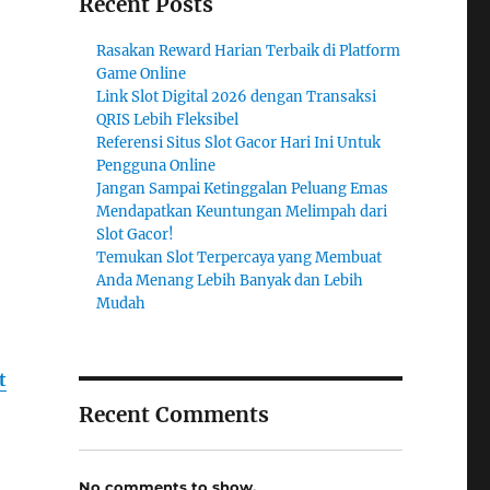
Recent Posts
Rasakan Reward Harian Terbaik di Platform
Game Online
Link Slot Digital 2026 dengan Transaksi
QRIS Lebih Fleksibel
Referensi Situs Slot Gacor Hari Ini Untuk
Pengguna Online
Jangan Sampai Ketinggalan Peluang Emas
Mendapatkan Keuntungan Melimpah dari
Slot Gacor!
Temukan Slot Terpercaya yang Membuat
Anda Menang Lebih Banyak dan Lebih
Mudah
t
Recent Comments
No comments to show.