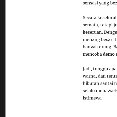
sensasi yang be
Secara keseluru
semata, tetapi 
keseruan. Denga
menang besar, ti
banyak orang. Ba
mencoba
demo s
Jadi, tunggu ap
warna, dan tent
hiburan santai 
selalu menawark
istimewa.