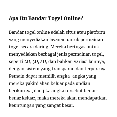
Apa Itu Bandar Togel Online?
Bandar togel online adalah situs atau platform
yang menyediakan layanan untuk permainan
togel secara daring. Mereka bertugas untuk
menyediakan berbagai jenis permainan togel,
seperti 2D, 3D, 4D, dan bahkan variasi lainnya,
dengan sistem yang transparan dan terpercaya.
Pemain dapat memilih angka-angka yang
mereka yakini akan keluar pada undian
berikutnya, dan jika angka tersebut benar-
benar keluar, maka mereka akan mendapatkan
keuntungan yang sangat besar.