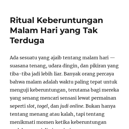
Cara
Main
Toto
Ritual Keberuntungan
dan
Togel
Malam Hari yang Tak
di
Terduga
Situs
Online
Tanpa
Terburu-
Ada sesuatu yang ajaib tentang malam hari —
buru
suasana tenang, udara dingin, dan pikiran yang
tiba-tiba jadi lebih liar. Banyak orang percaya
bahwa malam adalah waktu paling tepat untuk
menguji keberuntungan, terutama bagi mereka
yang senang mencari sensasi lewat permainan
seperti
slot
,
togel
, dan
judi online
. Bukan hanya
tentang menang atau kalah, tapi tentang
menikmati momen ketika keberuntungan