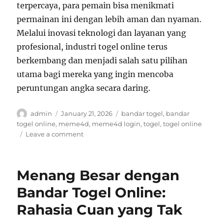
terpercaya, para pemain bisa menikmati
permainan ini dengan lebih aman dan nyaman.
Melalui inovasi teknologi dan layanan yang
profesional, industri togel online terus
berkembang dan menjadi salah satu pilihan
utama bagi mereka yang ingin mencoba
peruntungan angka secara daring.
Author
Posted
Tags
admin
January 21, 2026
bandar togel
,
bandar
on
togel online
,
meme4d
,
meme4d login
,
togel
,
togel online
on
Leave a comment
Cara
Mudah
Mendapatkan
Menang Besar dengan
Nomor
Togel
Bandar Togel Online:
Akurat
Rahasia Cuan yang Tak