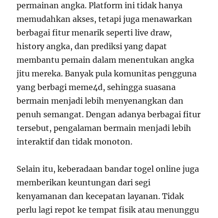
permainan angka. Platform ini tidak hanya
memudahkan akses, tetapi juga menawarkan
berbagai fitur menarik seperti live draw,
history angka, dan prediksi yang dapat
membantu pemain dalam menentukan angka
jitu mereka. Banyak pula komunitas pengguna
yang berbagi meme4d, sehingga suasana
bermain menjadi lebih menyenangkan dan
penuh semangat. Dengan adanya berbagai fitur
tersebut, pengalaman bermain menjadi lebih
interaktif dan tidak monoton.
Selain itu, keberadaan bandar togel online juga
memberikan keuntungan dari segi
kenyamanan dan kecepatan layanan. Tidak
perlu lagi repot ke tempat fisik atau menunggu