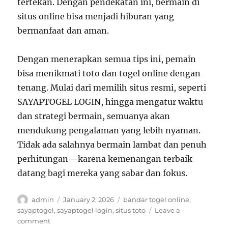
tertekan. Dengan pendekatan ini, bermain di
situs online bisa menjadi hiburan yang
bermanfaat dan aman.
Dengan menerapkan semua tips ini, pemain
bisa menikmati toto dan togel online dengan
tenang. Mulai dari memilih situs resmi, seperti
SAYAPTOGEL LOGIN, hingga mengatur waktu
dan strategi bermain, semuanya akan
mendukung pengalaman yang lebih nyaman.
Tidak ada salahnya bermain lambat dan penuh
perhitungan—karena kemenangan terbaik
datang bagi mereka yang sabar dan fokus.
Author
Posted
Tags
admin
January 2, 2026
bandar togel online
,
on
sayaptogel
,
sayaptogel login
,
situs toto
Leave a
on
comment