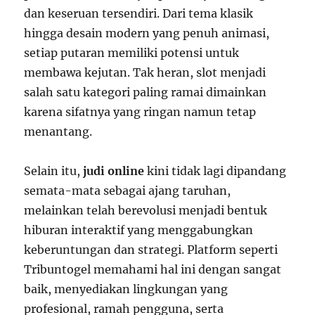
dan keseruan tersendiri. Dari tema klasik
hingga desain modern yang penuh animasi,
setiap putaran memiliki potensi untuk
membawa kejutan. Tak heran, slot menjadi
salah satu kategori paling ramai dimainkan
karena sifatnya yang ringan namun tetap
menantang.
Selain itu,
judi online
kini tidak lagi dipandang
semata-mata sebagai ajang taruhan,
melainkan telah berevolusi menjadi bentuk
hiburan interaktif yang menggabungkan
keberuntungan dan strategi. Platform seperti
Tribuntogel memahami hal ini dengan sangat
baik, menyediakan lingkungan yang
profesional, ramah pengguna, serta