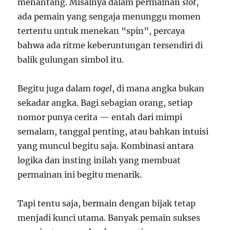
menantang. Misalnya dalam permainan
slot
,
ada pemain yang sengaja menunggu momen
tertentu untuk menekan “spin”, percaya
bahwa ada ritme keberuntungan tersendiri di
balik gulungan simbol itu.
Begitu juga dalam
togel
, di mana angka bukan
sekadar angka. Bagi sebagian orang, setiap
nomor punya cerita — entah dari mimpi
semalam, tanggal penting, atau bahkan intuisi
yang muncul begitu saja. Kombinasi antara
logika dan insting inilah yang membuat
permainan ini begitu menarik.
Tapi tentu saja, bermain dengan bijak tetap
menjadi kunci utama. Banyak pemain sukses