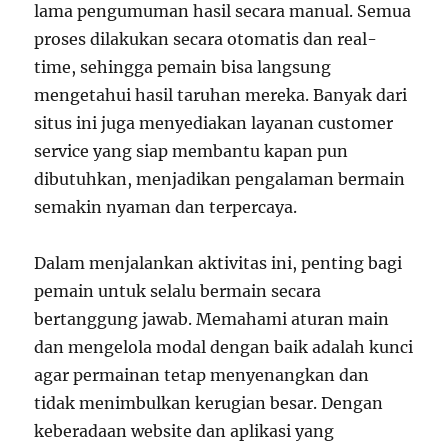
lama pengumuman hasil secara manual. Semua
proses dilakukan secara otomatis dan real-
time, sehingga pemain bisa langsung
mengetahui hasil taruhan mereka. Banyak dari
situs ini juga menyediakan layanan customer
service yang siap membantu kapan pun
dibutuhkan, menjadikan pengalaman bermain
semakin nyaman dan terpercaya.
Dalam menjalankan aktivitas ini, penting bagi
pemain untuk selalu bermain secara
bertanggung jawab. Memahami aturan main
dan mengelola modal dengan baik adalah kunci
agar permainan tetap menyenangkan dan
tidak menimbulkan kerugian besar. Dengan
keberadaan website dan aplikasi yang