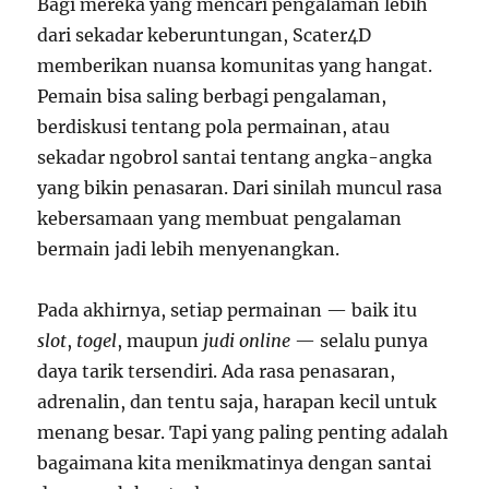
Bagi mereka yang mencari pengalaman lebih
dari sekadar keberuntungan, Scater4D
memberikan nuansa komunitas yang hangat.
Pemain bisa saling berbagi pengalaman,
berdiskusi tentang pola permainan, atau
sekadar ngobrol santai tentang angka-angka
yang bikin penasaran. Dari sinilah muncul rasa
kebersamaan yang membuat pengalaman
bermain jadi lebih menyenangkan.
Pada akhirnya, setiap permainan — baik itu
slot
,
togel
, maupun
judi online
— selalu punya
daya tarik tersendiri. Ada rasa penasaran,
adrenalin, dan tentu saja, harapan kecil untuk
menang besar. Tapi yang paling penting adalah
bagaimana kita menikmatinya dengan santai