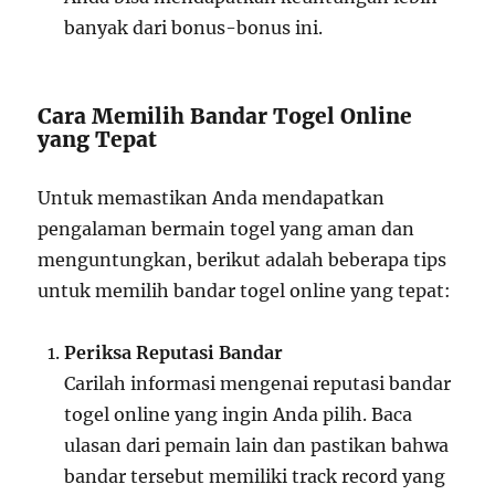
banyak dari bonus-bonus ini.
Cara Memilih Bandar Togel Online
yang Tepat
Untuk memastikan Anda mendapatkan
pengalaman bermain togel yang aman dan
menguntungkan, berikut adalah beberapa tips
untuk memilih bandar togel online yang tepat:
Periksa Reputasi Bandar
Carilah informasi mengenai reputasi bandar
togel online yang ingin Anda pilih. Baca
ulasan dari pemain lain dan pastikan bahwa
bandar tersebut memiliki track record yang