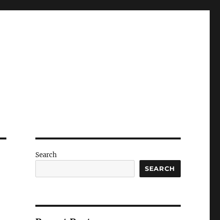
Search
SEARCH