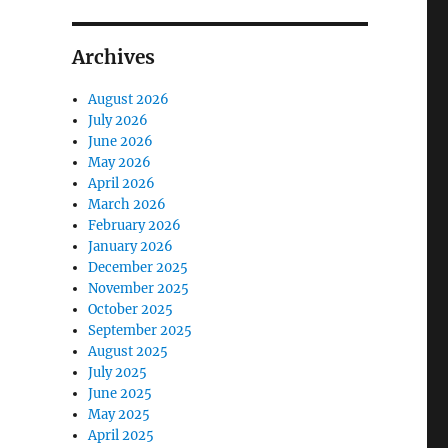
Archives
August 2026
July 2026
June 2026
May 2026
April 2026
March 2026
February 2026
January 2026
December 2025
November 2025
October 2025
September 2025
August 2025
July 2025
June 2025
May 2025
April 2025