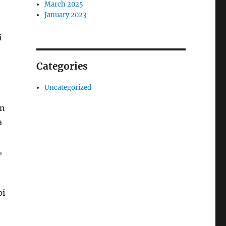
March 2025
January 2023
i
Categories
Uncategorized
an
a
,
pi