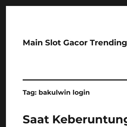
Main Slot Gacor Trendin
Tag:
bakulwin login
Saat Keberuntun