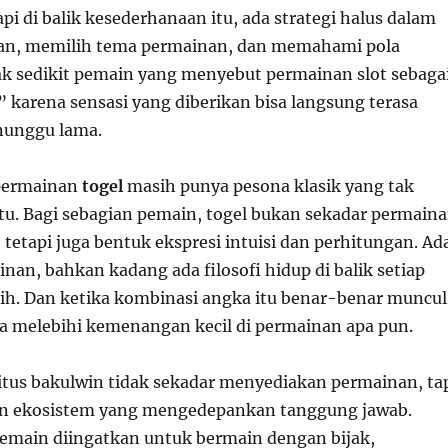
pi di balik kesederhanaan itu, ada strategi halus dalam
an, memilih tema permainan, dan memahami pola
 sedikit pemain yang menyebut permainan slot sebaga
” karena sensasi yang diberikan bisa langsung terasa
nunggu lama.
 permainan
togel
masih punya pesona klasik yang tak
tu. Bagi sebagian pemain, togel bukan sekadar permain
tetapi juga bentuk ekspresi intuisi dan perhitungan. Ad
kinan, bahkan kadang ada filosofi hidup di balik setiap
lih. Dan ketika kombinasi angka itu benar-benar muncul
sa melebihi kemenangan kecil di permainan apa pun.
itus bakulwin tidak sekadar menyediakan permainan, ta
 ekosistem yang mengedepankan tanggung jawab.
 pemain diingatkan untuk bermain dengan bijak,