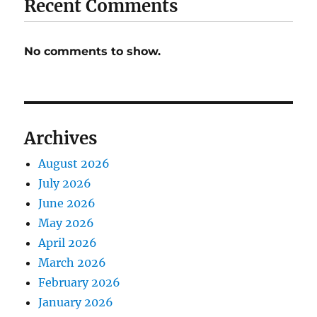
Recent Comments
No comments to show.
Archives
August 2026
July 2026
June 2026
May 2026
April 2026
March 2026
February 2026
January 2026