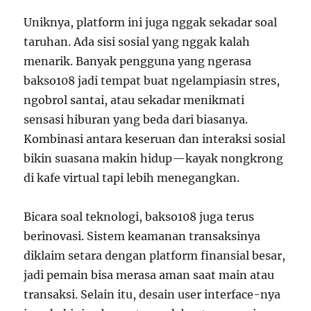
Uniknya, platform ini juga nggak sekadar soal
taruhan. Ada sisi sosial yang nggak kalah
menarik. Banyak pengguna yang ngerasa
bakso108 jadi tempat buat ngelampiasin stres,
ngobrol santai, atau sekadar menikmati
sensasi hiburan yang beda dari biasanya.
Kombinasi antara keseruan dan interaksi sosial
bikin suasana makin hidup—kayak nongkrong
di kafe virtual tapi lebih menegangkan.
Bicara soal teknologi, bakso108 juga terus
berinovasi. Sistem keamanan transaksinya
diklaim setara dengan platform finansial besar,
jadi pemain bisa merasa aman saat main atau
transaksi. Selain itu, desain user interface-nya