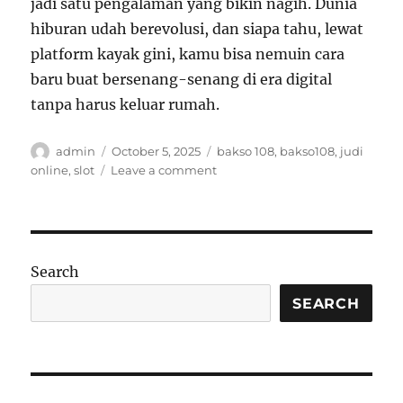
jadi satu pengalaman yang bikin nagih. Dunia
hiburan udah berevolusi, dan siapa tahu, lewat
platform kayak gini, kamu bisa nemuin cara
baru buat bersenang-senang di era digital
tanpa harus keluar rumah.
Author
Posted
Tags
admin
October 5, 2025
bakso 108
,
bakso108
,
judi
on
on
online
,
slot
Leave a comment
Sentuhan
Digital
di
Dunia
Hiburan
Search
Modern
SEARCH