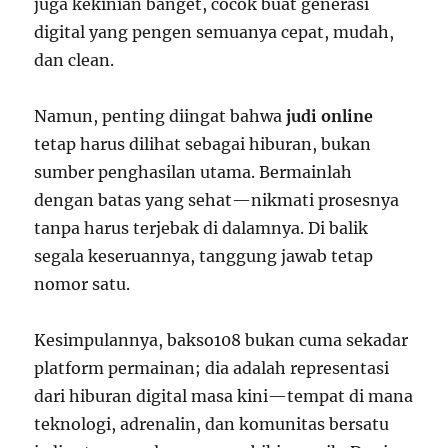
juga kekinian banget, cocok buat generasi
digital yang pengen semuanya cepat, mudah,
dan clean.
Namun, penting diingat bahwa
judi online
tetap harus dilihat sebagai hiburan, bukan
sumber penghasilan utama. Bermainlah
dengan batas yang sehat—nikmati prosesnya
tanpa harus terjebak di dalamnya. Di balik
segala keseruannya, tanggung jawab tetap
nomor satu.
Kesimpulannya, bakso108 bukan cuma sekadar
platform permainan; dia adalah representasi
dari hiburan digital masa kini—tempat di mana
teknologi, adrenalin, dan komunitas bersatu