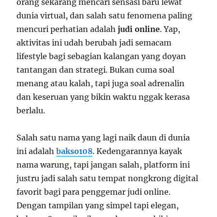
orang sekarang mencari sensasi baru lewat
dunia virtual, dan salah satu fenomena paling
mencuri perhatian adalah
judi online
. Yap,
aktivitas ini udah berubah jadi semacam
lifestyle bagi sebagian kalangan yang doyan
tantangan dan strategi. Bukan cuma soal
menang atau kalah, tapi juga soal adrenalin
dan keseruan yang bikin waktu nggak kerasa
berlalu.
Salah satu nama yang lagi naik daun di dunia
ini adalah
bakso108
. Kedengarannya kayak
nama warung, tapi jangan salah, platform ini
justru jadi salah satu tempat nongkrong digital
favorit bagi para penggemar judi online.
Dengan tampilan yang simpel tapi elegan,