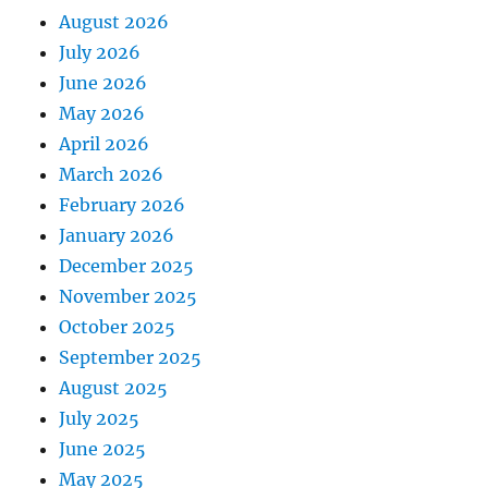
August 2026
July 2026
June 2026
May 2026
April 2026
March 2026
February 2026
January 2026
December 2025
November 2025
October 2025
September 2025
August 2025
July 2025
June 2025
May 2025