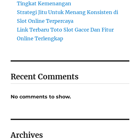
Tingkat Kemenangan
Strategi Jitu Untuk Menang Konsisten di
Slot Online Terpercaya
Link Terbaru Toto Slot Gacor Dan Fitur
Online Terlengkap
Recent Comments
No comments to show.
Archives