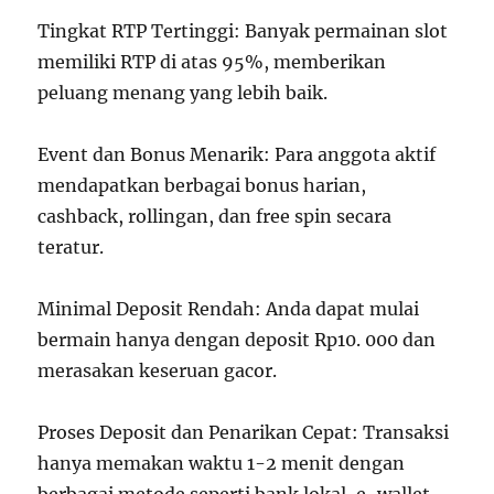
Tingkat RTP Tertinggi: Banyak permainan slot
memiliki RTP di atas 95%, memberikan
peluang menang yang lebih baik.
Event dan Bonus Menarik: Para anggota aktif
mendapatkan berbagai bonus harian,
cashback, rollingan, dan free spin secara
teratur.
Minimal Deposit Rendah: Anda dapat mulai
bermain hanya dengan deposit Rp10. 000 dan
merasakan keseruan gacor.
Proses Deposit dan Penarikan Cepat: Transaksi
hanya memakan waktu 1-2 menit dengan