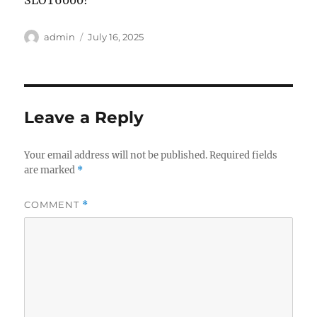
SLOT6000!
Author
Posted
admin
July 16, 2025
on
Leave a Reply
Your email address will not be published.
Required fields
are marked
*
COMMENT
*