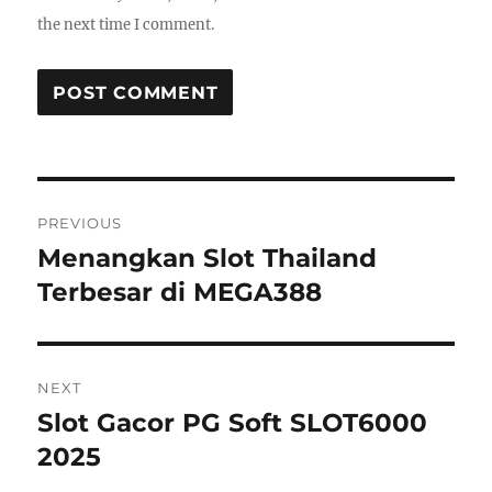
the next time I comment.
Post
PREVIOUS
navigation
Menangkan Slot Thailand
Previous
post:
Terbesar di MEGA388
NEXT
Slot Gacor PG Soft SLOT6000
Next
post:
2025