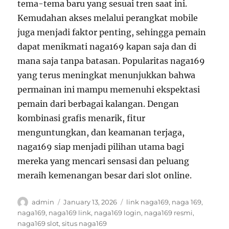
tema-tema baru yang sesuai tren saat ini.
Kemudahan akses melalui perangkat mobile
juga menjadi faktor penting, sehingga pemain
dapat menikmati naga169 kapan saja dan di
mana saja tanpa batasan. Popularitas naga169
yang terus meningkat menunjukkan bahwa
permainan ini mampu memenuhi ekspektasi
pemain dari berbagai kalangan. Dengan
kombinasi grafis menarik, fitur
menguntungkan, dan keamanan terjaga,
naga169 siap menjadi pilihan utama bagi
mereka yang mencari sensasi dan peluang
meraih kemenangan besar dari slot online.
Author
Posted
Tags
admin
January 13, 2026
link naga169
,
naga 169
,
on
naga169
,
naga169 link
,
naga169 login
,
naga169 resmi
,
naga169 slot
,
situs naga169