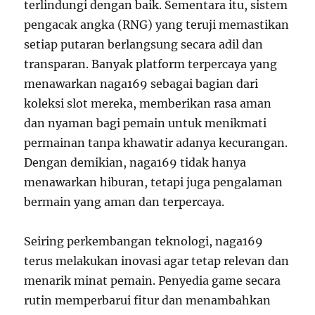
terlindungi dengan baik. Sementara itu, sistem
pengacak angka (RNG) yang teruji memastikan
setiap putaran berlangsung secara adil dan
transparan. Banyak platform terpercaya yang
menawarkan naga169 sebagai bagian dari
koleksi slot mereka, memberikan rasa aman
dan nyaman bagi pemain untuk menikmati
permainan tanpa khawatir adanya kecurangan.
Dengan demikian, naga169 tidak hanya
menawarkan hiburan, tetapi juga pengalaman
bermain yang aman dan terpercaya.
Seiring perkembangan teknologi, naga169
terus melakukan inovasi agar tetap relevan dan
menarik minat pemain. Penyedia game secara
rutin memperbarui fitur dan menambahkan