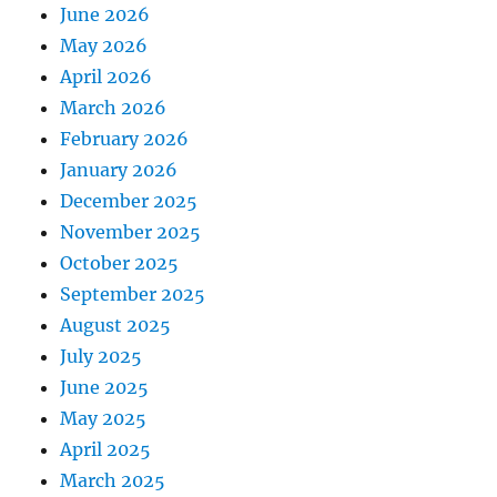
June 2026
May 2026
April 2026
March 2026
February 2026
January 2026
December 2025
November 2025
October 2025
September 2025
August 2025
July 2025
June 2025
May 2025
April 2025
March 2025