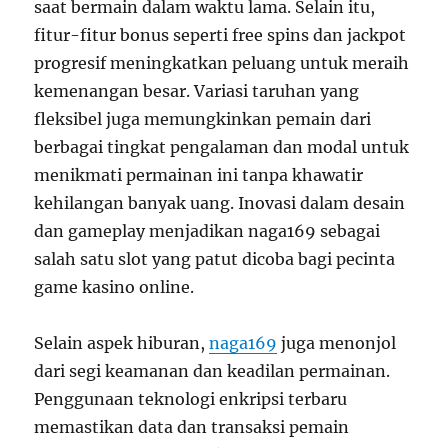
saat bermain dalam waktu lama. Selain itu,
fitur-fitur bonus seperti free spins dan jackpot
progresif meningkatkan peluang untuk meraih
kemenangan besar. Variasi taruhan yang
fleksibel juga memungkinkan pemain dari
berbagai tingkat pengalaman dan modal untuk
menikmati permainan ini tanpa khawatir
kehilangan banyak uang. Inovasi dalam desain
dan gameplay menjadikan naga169 sebagai
salah satu slot yang patut dicoba bagi pecinta
game kasino online.
Selain aspek hiburan,
naga169
juga menonjol
dari segi keamanan dan keadilan permainan.
Penggunaan teknologi enkripsi terbaru
memastikan data dan transaksi pemain