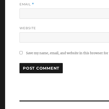
EMAIL
*
WEBSITE
Save my name, email, and website in this browser for
Post