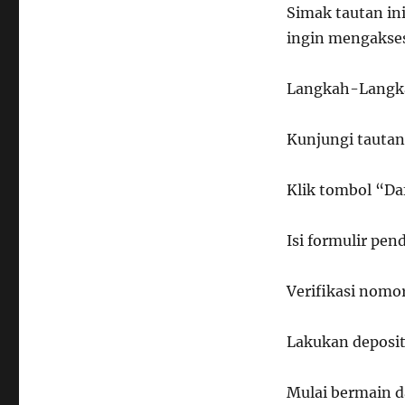
Simak tautan in
ingin mengakses
Langkah-Langk
Kunjungi tauta
Klik tombol “Da
Isi formulir pen
Verifikasi nomo
Lakukan deposit
Mulai bermain 