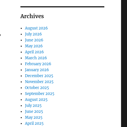
Archives
August 2026
July 2026
P
June 2026
May 2026
April 2026
March 2026
February 2026
January 2026
December 2025
November 2025
October 2025
September 2025
August 2025
July 2025
June 2025
May 2025
April 2025