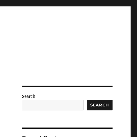
Search
SEARCH