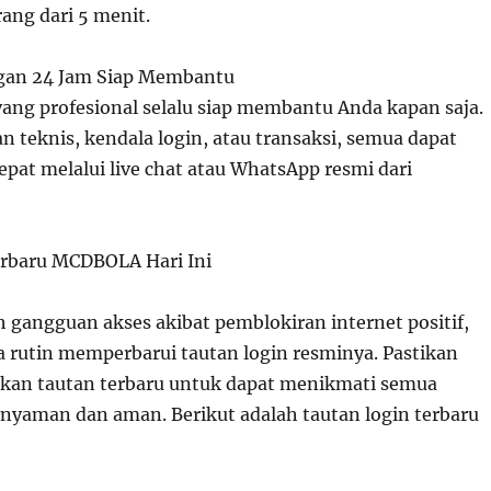
ang dari 5 menit.
gan 24 Jam Siap Membantu
ang profesional selalu siap membantu Anda kapan saja.
 teknis, kendala login, atau transaksi, semua dapat
epat melalui live chat atau WhatsApp resmi dari
erbaru MCDBOLA Hari Ini
gangguan akses akibat pemblokiran internet positif,
rutin memperbarui tautan login resminya. Pastikan
an tautan terbaru untuk dapat menikmati semua
nyaman dan aman. Berikut adalah tautan login terbaru