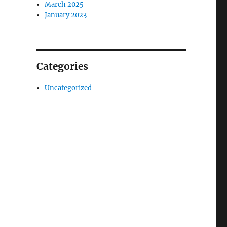
March 2025
January 2023
Categories
Uncategorized