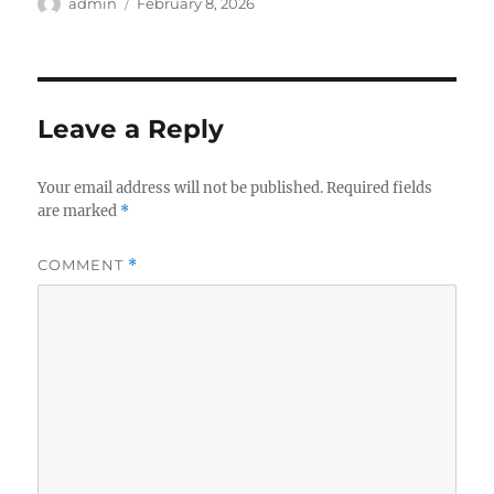
Author
Posted
admin
February 8, 2026
on
Leave a Reply
Your email address will not be published.
Required fields
are marked
*
COMMENT
*