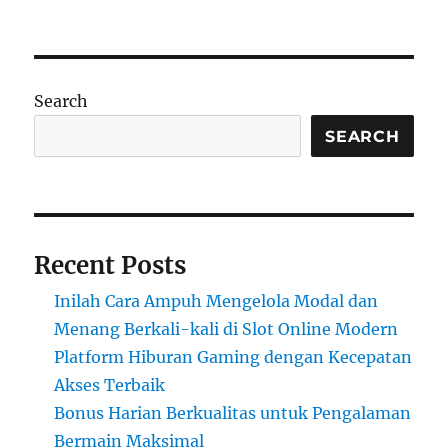
Search
SEARCH
Recent Posts
Inilah Cara Ampuh Mengelola Modal dan
Menang Berkali-kali di Slot Online Modern
Platform Hiburan Gaming dengan Kecepatan
Akses Terbaik
Bonus Harian Berkualitas untuk Pengalaman
Bermain Maksimal