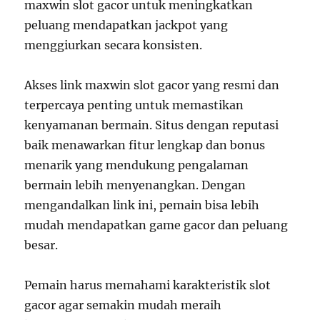
maxwin slot gacor untuk meningkatkan
peluang mendapatkan jackpot yang
menggiurkan secara konsisten.
Akses link maxwin slot gacor yang resmi dan
terpercaya penting untuk memastikan
kenyamanan bermain. Situs dengan reputasi
baik menawarkan fitur lengkap dan bonus
menarik yang mendukung pengalaman
bermain lebih menyenangkan. Dengan
mengandalkan link ini, pemain bisa lebih
mudah mendapatkan game gacor dan peluang
besar.
Pemain harus memahami karakteristik slot
gacor agar semakin mudah meraih