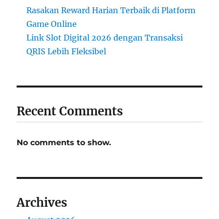
Rasakan Reward Harian Terbaik di Platform
Game Online
Link Slot Digital 2026 dengan Transaksi
QRIS Lebih Fleksibel
Recent Comments
No comments to show.
Archives