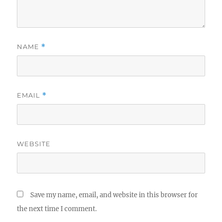
NAME
*
EMAIL
*
WEBSITE
Save my name, email, and website in this browser for
the next time I comment.