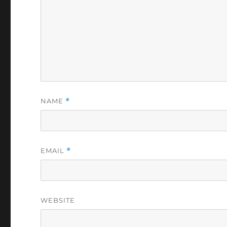
NAME
*
EMAIL
*
WEBSITE