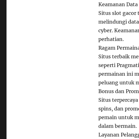
Keamanan Data 
Situs slot gacor
melindungi data
cyber. Keamanan
perhatian.
Ragam Permaina
Situs terbaik me
seperti Pragmati
permainan ini 
peluang untuk 
Bonus dan Prom
Situs terpercay
spins, dan prom
pemain untuk m
dalam bermain.
Layanan Pelang