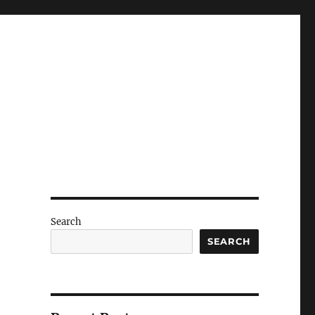
Search
SEARCH