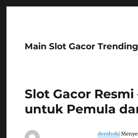
Main Slot Gacor Trendin
Slot Gacor Resmi 
untuk Pemula dan
dorahoki
Menyen