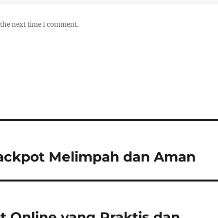
 the next time I comment.
 Jackpot Melimpah dan Aman
t Online yang Praktis dan