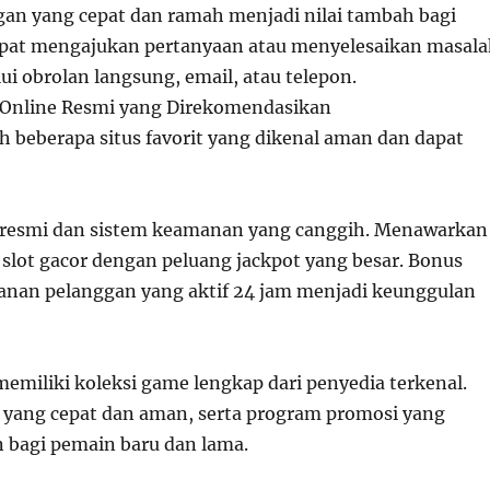
an yang cepat dan ramah menjadi nilai tambah bagi
apat mengajukan pertanyaan atau menyelesaikan masal
ui obrolan langsung, email, atau telepon.
r Online Resmi yang Direkomendasikan
ah beberapa situs favorit yang dikenal aman dan dapat
i resmi dan sistem keamanan yang canggih. Menawarkan
 slot gacor dengan peluang jackpot yang besar. Bonus
anan pelanggan yang aktif 24 jam menjadi keunggulan
memiliki koleksi game lengkap dari penyedia terkenal.
i yang cepat dan aman, serta program promosi yang
bagi pemain baru dan lama.