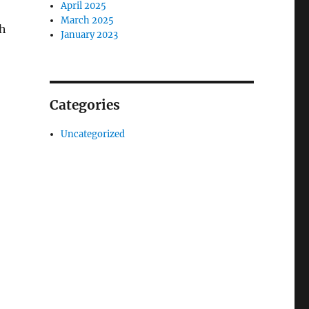
April 2025
March 2025
ah
January 2023
Categories
Uncategorized