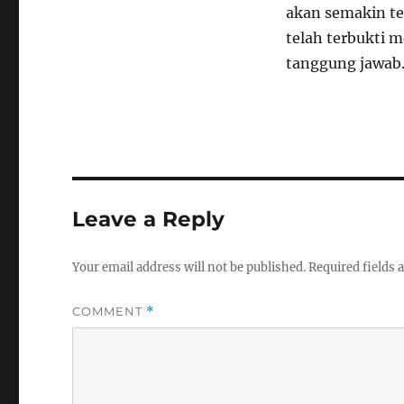
akan semakin te
telah terbukti m
tanggung jawab
Leave a Reply
Your email address will not be published.
Required fields
COMMENT
*