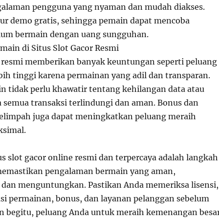
galaman pengguna yang nyaman dan mudah diakses.
ur demo gratis, sehingga pemain dapat mencoba
lum bermain dengan uang sungguhan.
ain di Situs Slot Gacor Resmi
s resmi memberikan banyak keuntungan seperti peluang
ih tinggi karena permainan yang adil dan transparan.
in tidak perlu khawatir tentang kehilangan data atau
 semua transaksi terlindungi dan aman. Bonus dan
elimpah juga dapat meningkatkan peluang meraih
simal.
 slot gacor online resmi dan terpercaya adalah langkah
memastikan pengalaman bermain yang aman,
dan menguntungkan. Pastikan Anda memeriksa lisensi,
si permainan, bonus, dan layanan pelanggan sebelum
n begitu, peluang Anda untuk meraih kemenangan besa