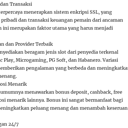
dan Transaksi
 terpercaya menerapkan sistem enkripsi SSL, yang
 pribadi dan transaksi keuangan pemain dari ancaman
 ini merupakan faktor utama yang harus menjadi
n dan Provider Terbaik
nyediakan beragam jenis slot dari penyedia terkenal
c Play, Microgaming, PG Soft, dan Habanero. Variasi
memberikan pengalaman yang berbeda dan meningkatka
menang.
osi Menarik
a umumnya menawarkan bonus deposit, cashback, free
osi menarik lainnya. Bonus ini sangat bermanfaat bagi
eningkatkan peluang menang dan menambah keseruan
gan 24/7