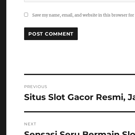
Save my name, email, and website in this browser for
Post
PREVIOUS
navigation
Situs Slot Gacor Resmi,
Previous
post:
NEXT
Sensasi Seru Bermain Slo
Next