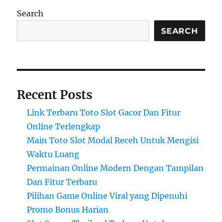
Search
SEARCH
Recent Posts
Link Terbaru Toto Slot Gacor Dan Fitur
Online Terlengkap
Main Toto Slot Modal Receh Untuk Mengisi
Waktu Luang
Permainan Online Modern Dengan Tampilan
Dan Fitur Terbaru
Pilihan Game Online Viral yang Dipenuhi
Promo Bonus Harian