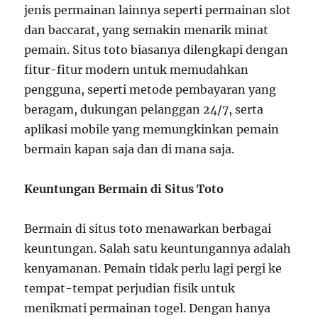
jenis permainan lainnya seperti permainan slot
dan baccarat, yang semakin menarik minat
pemain. Situs toto biasanya dilengkapi dengan
fitur-fitur modern untuk memudahkan
pengguna, seperti metode pembayaran yang
beragam, dukungan pelanggan 24/7, serta
aplikasi mobile yang memungkinkan pemain
bermain kapan saja dan di mana saja.
Keuntungan Bermain di Situs Toto
Bermain di situs toto menawarkan berbagai
keuntungan. Salah satu keuntungannya adalah
kenyamanan. Pemain tidak perlu lagi pergi ke
tempat-tempat perjudian fisik untuk
menikmati permainan togel. Dengan hanya