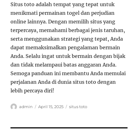
Situs toto adalah tempat yang tepat untuk
menikmati permainan togel dan perjudian
online lainnya. Dengan memilih situs yang
terpercaya, memahami berbagai jenis taruhan,
serta menggunakan strategi yang tepat, Anda
dapat memaksimalkan pengalaman bermain
Anda. Selalu ingat untuk bermain dengan bijak
dan tidak melampaui batas anggaran Anda.
Semoga panduan ini membantu Anda memulai
perjalanan Anda di dunia situs toto dengan
lebih percaya diri!
Author
Posted
Tags
admin
April 15, 2025
situs toto
on