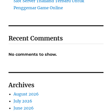
Slot Server Thailand Terbaru Untuk
Penggemar Game Online
Recent Comments
No comments to show.
Archives
August 2026
July 2026
June 2026