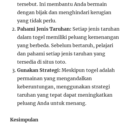
tersebut. Ini membantu Anda bermain
dengan bijak dan menghindari kerugian
yang tidak perlu.
Pahami Jenis Taruhan:
Setiap jenis taruhan
dalam togel memiliki peluang kemenangan
yang berbeda. Sebelum bertaruh, pelajari
dan pahami setiap jenis taruhan yang
tersedia di situs toto.
Gunakan Strategi:
Meskipun togel adalah
permainan yang mengandalkan
keberuntungan, menggunakan strategi
taruhan yang tepat dapat meningkatkan
peluang Anda untuk menang.
Kesimpulan