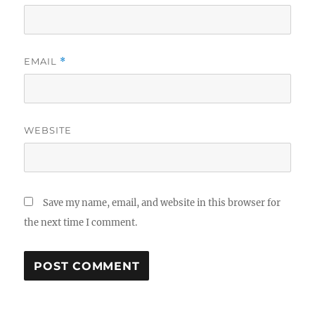
EMAIL
*
WEBSITE
Save my name, email, and website in this browser for
the next time I comment.