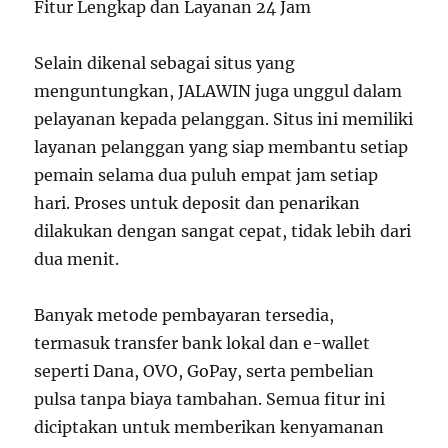
Fitur Lengkap dan Layanan 24 Jam
Selain dikenal sebagai situs yang
menguntungkan, JALAWIN juga unggul dalam
pelayanan kepada pelanggan. Situs ini memiliki
layanan pelanggan yang siap membantu setiap
pemain selama dua puluh empat jam setiap
hari. Proses untuk deposit dan penarikan
dilakukan dengan sangat cepat, tidak lebih dari
dua menit.
Banyak metode pembayaran tersedia,
termasuk transfer bank lokal dan e-wallet
seperti Dana, OVO, GoPay, serta pembelian
pulsa tanpa biaya tambahan. Semua fitur ini
diciptakan untuk memberikan kenyamanan