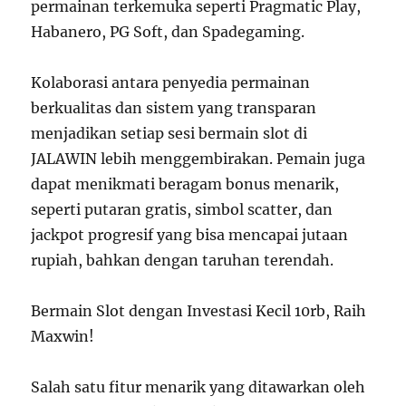
permainan terkemuka seperti Pragmatic Play,
Habanero, PG Soft, dan Spadegaming.
Kolaborasi antara penyedia permainan
berkualitas dan sistem yang transparan
menjadikan setiap sesi bermain slot di
JALAWIN lebih menggembirakan. Pemain juga
dapat menikmati beragam bonus menarik,
seperti putaran gratis, simbol scatter, dan
jackpot progresif yang bisa mencapai jutaan
rupiah, bahkan dengan taruhan terendah.
Bermain Slot dengan Investasi Kecil 10rb, Raih
Maxwin!
Salah satu fitur menarik yang ditawarkan oleh