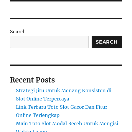
Search
SEARCH
Recent Posts
Strategi Jitu Untuk Menang Konsisten di
Slot Online Terpercaya
Link Terbaru Toto Slot Gacor Dan Fitur
Online Terlengkap
Main Toto Slot Modal Receh Untuk Mengisi
Waktu Luang