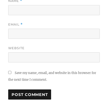
NAME
*
EMAIL
*
WEBSITE
Save my name, email, and website in this browser for
the next time I comment.