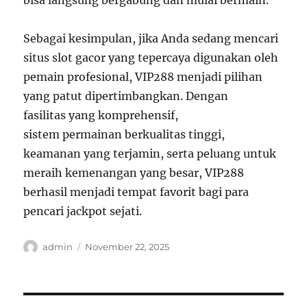
bisa langsung bergabung dan mulai bermain.
Sebagai kesimpulan, jika Anda sedang mencari
situs slot gacor yang tepercaya digunakan oleh
pemain profesional, VIP288 menjadi pilihan
yang patut dipertimbangkan. Dengan
fasilitas yang komprehensif,
sistem permainan berkualitas tinggi,
keamanan yang terjamin, serta peluang untuk
meraih kemenangan yang besar, VIP288
berhasil menjadi tempat favorit bagi para
pencari jackpot sejati.
Author
Posted
admin
November 22, 2025
on