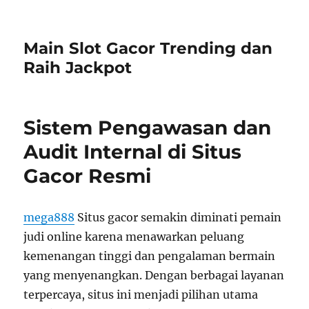
Main Slot Gacor Trending dan
Raih Jackpot
Sistem Pengawasan dan
Audit Internal di Situs
Gacor Resmi
mega888
Situs gacor semakin diminati pemain
judi online karena menawarkan peluang
kemenangan tinggi dan pengalaman bermain
yang menyenangkan. Dengan berbagai layanan
terpercaya, situs ini menjadi pilihan utama