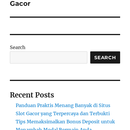
Gacor
Search
SEARCH
Recent Posts
Panduan Praktis Menang Banyak di Situs
Slot Gacor yang Terpercaya dan Terbukti
Tips Memaksimalkan Bonus Deposit untuk
Menambah Modal Bermain Anda