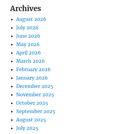
Archives
August 2026
July 2026
June 2026
May 2026
April 2026
March 2026
February 2026
January 2026
December 2025
November 2025
October 2025
September 2025
August 2025
July 2025