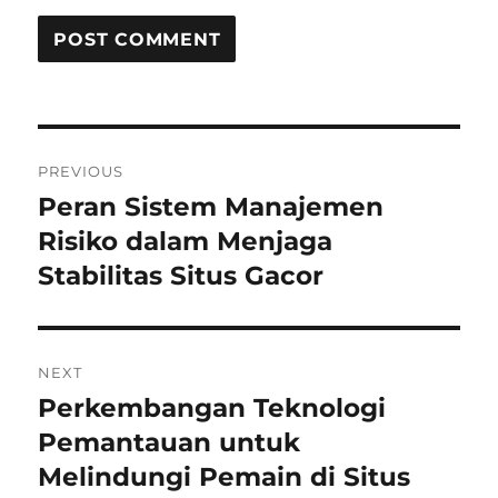
Post
PREVIOUS
navigation
Peran Sistem Manajemen
Previous
post:
Risiko dalam Menjaga
Stabilitas Situs Gacor
NEXT
Perkembangan Teknologi
Next
post:
Pemantauan untuk
Melindungi Pemain di Situs