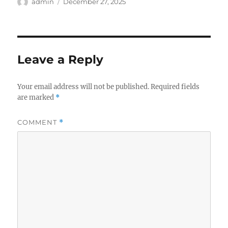
Author
Posted
admin
December 27, 2025
on
Leave a Reply
Your email address will not be published.
Required fields
are marked
*
COMMENT
*